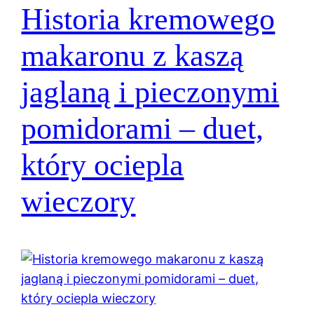
Historia kremowego
makaronu z kaszą
jaglaną i pieczonymi
pomidorami – duet,
który ociepla
wieczory