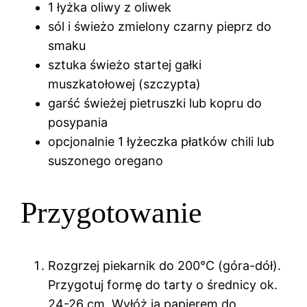
1 łyżka oliwy z oliwek
sól i świeżo zmielony czarny pieprz do
smaku
sztuka świeżo startej gałki
muszkatołowej (szczypta)
garść świeżej pietruszki lub kopru do
posypania
opcjonalnie 1 łyżeczka płatków chili lub
suszonego oregano
Przygotowanie
Rozgrzej piekarnik do 200°C (góra-dół).
Przygotuj formę do tarty o średnicy ok.
24-26 cm. Wyłóż ją papierem do