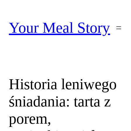
Przejdź
do
treści
Your Meal Story
Historia leniwego
śniadania: tarta z
porem,