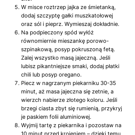
W misce roztrzep jajka ze śmietanką,
dodaj szczyptę gałki muszkatołowej
oraz sól i pieprz. Wymieszaj dokładnie.
Na podpieczony spód wyłóż
równomiernie mieszankę porowo-
szpinakową, posyp pokruszoną fetą.
Zalej wszystko masą jajeczną. Jeśli
lubisz pikantniejsze smaki, dodaj płatki
chili lub posyp oregano.
Piecz w nagrzanym piekarniku 30-35
minut, aż masa jajeczna się zetnie, a
wierzch nabierze złotego koloru. Jeśli
brzegi ciasta zbyt się rumienią, przykryj
je paskiem folii aluminiowej.
Wyjmij tartę z piekarnika i pozostaw na
10 minut przed krojeniem – dzięki temu