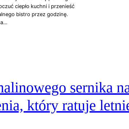
czuć ciepło kuchni i przenieść
lnego bistro przez godzinę.
ka…
malinowego sernika n
nia, który ratuje letni