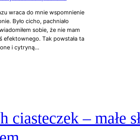
razu wraca do mnie wspomnienie
nie. Było cicho, pachniało
uświadomiłem sobie, że nie mam
oś efektownego. Tak powstała ta
pone i cytryną…
h ciasteczek – małe s
mem