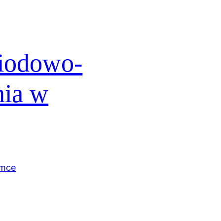
miodowo-
nia w