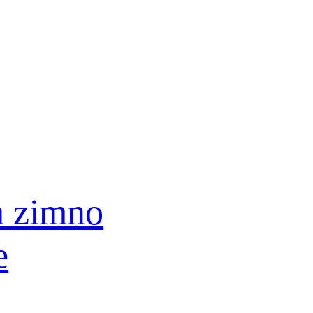
a zimno
e