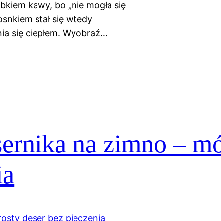
bkiem kawy, bo „nie mogła się
osnkiem stał się wtedy
ia się ciepłem. Wyobraź…
 sernika na zimno – mó
ia