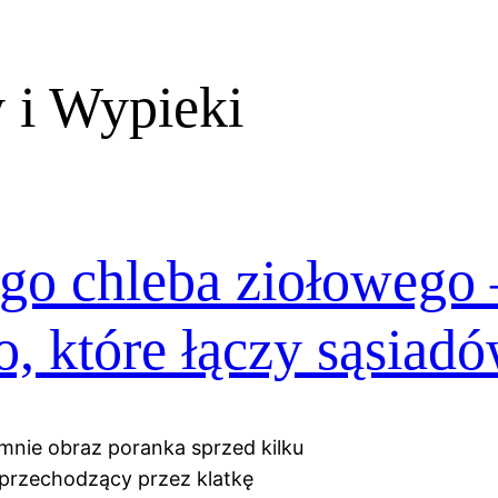
 i Wypieki
ego chleba ziołowego 
 które łączy sąsiad
mnie obraz poranka sprzed kilku
 przechodzący przez klatkę