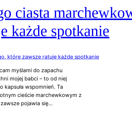
ego ciasta marchewko
je każde spotkanie
racam myślami do zapachu
ni mojej babci – to od niej
, to kapsuła wspomnień. Ta
ilgotnym cieście marchewkowym z
 zawsze pojawia się…