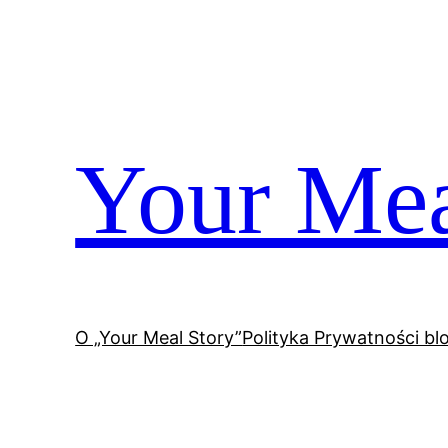
Przejdź
do
treści
Your Mea
O „Your Meal Story”
Polityka Prywatności bl