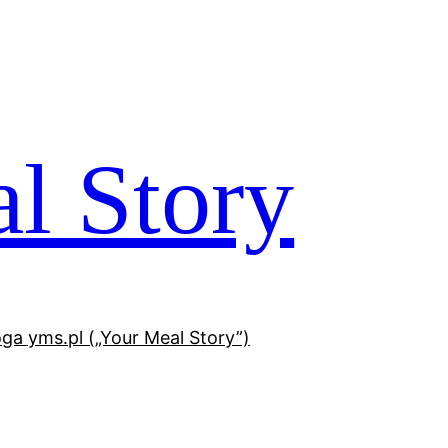
l Story
oga yms.pl („Your Meal Story”)