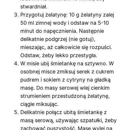
stwardniał.
Przygotuj żelatynę: 10 g żelatyny zalej
50 ml zimnej wody i odstaw na 5-10
minut do napęcznienia. Następnie
delikatnie podgrzej (nie gotuj),
mieszając, aż całkowicie się rozpuści.
Odstaw, żeby lekko przestygła.
W misie ubij śmietankę na sztywno. W
osobnej misce zmiksuj serek z cukrem
pudrem i sokiem z cytryny na gładką
masę. Do masy serowej wlej cienkim
strumieniem przestudzoną żelatynę,
ciągle miksując.
Delikatnie połącz ubitą śmietankę z
masą serową, używając szpatułki, żeby
zachować puszystość. Masę wylej na