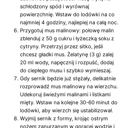
schłodzony spód i wyrównaj
powierzchnię. Wstaw do lodówki na co
najmniej 4 godziny, najlepiej na całą noc.
Przygotuj mus malinowy: połowę malin
zblenduj z 50 g cukru i łyżeczką soku z
cytryny. Przetrzyj przez sitko, jeśli
chcesz gładki mus. Żelatynę (3 g) zalej
20 ml wody, napęcznij i rozpuść, dodaj
do ciepłego musu i szybko wymieszaj.
Gdy sernik będzie już stężały, delikatnie
rozprowadź mus malinowy na wierzchu.
Udekoruj świeżymi malinami i listkami
mięty. Wstaw na kolejne 30-60 minut do
lodówki, aby wierzch się ustabilizował.
Wyjmij sernik z formy, krojąc ostrym
nożem zanurzanym w gorącej wodzie i