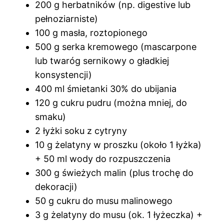
200 g herbatników (np. digestive lub
pełnoziarniste)
100 g masła, roztopionego
500 g serka kremowego (mascarpone
lub twaróg sernikowy o gładkiej
konsystencji)
400 ml śmietanki 30% do ubijania
120 g cukru pudru (można mniej, do
smaku)
2 łyżki soku z cytryny
10 g żelatyny w proszku (około 1 łyżka)
+ 50 ml wody do rozpuszczenia
300 g świeżych malin (plus trochę do
dekoracji)
50 g cukru do musu malinowego
3 g żelatyny do musu (ok. 1 łyżeczka) +