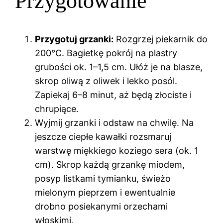
Przygotowanie
Przygotuj grzanki:
Rozgrzej piekarnik do
200°C. Bagietkę pokrój na plastry
grubości ok. 1–1,5 cm. Ułóż je na blasze,
skrop oliwą z oliwek i lekko posól.
Zapiekaj 6–8 minut, aż będą złociste i
chrupiące.
Wyjmij grzanki i odstaw na chwilę. Na
jeszcze ciepłe kawałki rozsmaruj
warstwę miękkiego koziego sera (ok. 1
cm). Skrop każdą grzankę miodem,
posyp listkami tymianku, świeżo
mielonym pieprzem i ewentualnie
drobno posiekanymi orzechami
włoskimi.