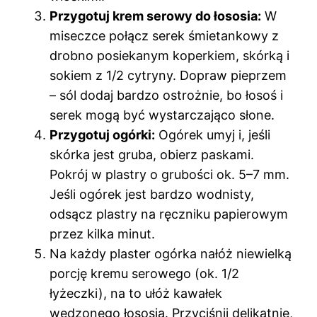
Przygotuj krem serowy do łososia:
W
miseczce połącz serek śmietankowy z
drobno posiekanym koperkiem, skórką i
sokiem z 1/2 cytryny. Dopraw pieprzem
– sól dodaj bardzo ostrożnie, bo łosoś i
serek mogą być wystarczająco słone.
Przygotuj ogórki:
Ogórek umyj i, jeśli
skórka jest gruba, obierz paskami.
Pokrój w plastry o grubości ok. 5–7 mm.
Jeśli ogórek jest bardzo wodnisty,
odsącz plastry na ręczniku papierowym
przez kilka minut.
Na każdy plaster ogórka nałóż niewielką
porcję kremu serowego (ok. 1/2
łyżeczki), na to ułóż kawałek
wędzonego łososia. Przyciśnij delikatnie,