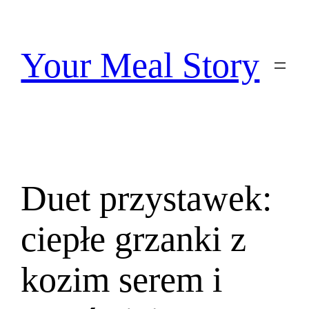
Przejdź
do
treści
Your Meal Story
Duet przystawek:
ciepłe grzanki z
kozim serem i