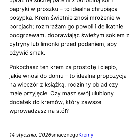
upraż na suchej patelni z odrobiną soli i
papryki w proszku – to idealna chrupiąca
posypka. Krem świetnie znosi mrożenie w
porcjach; rozmrażam go powoli i delikatnie
podgrzewam, doprawiając świeżym sokiem z
cytryny lub limonki przed podaniem, aby
ożywić smak.
Pokochasz ten krem za prostotę i ciepło,
jakie wnosi do domu – to idealna propozycja
na wieczór z książką, rodzinny obiad czy
małe przyjęcie. Czy masz swój ulubiony
dodatek do kremów, który zawsze
wprowadzasz na stół?
14 stycznia, 2026
smacznego
Kremy