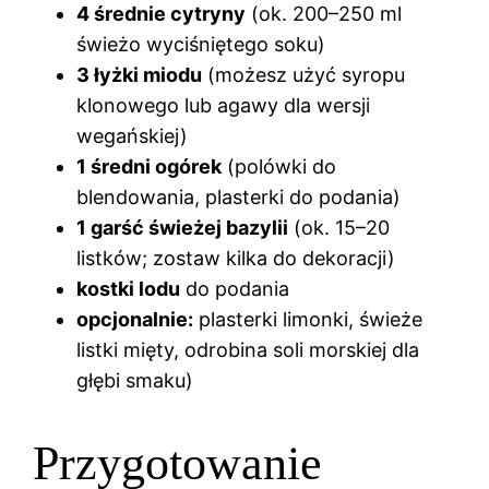
4 średnie cytryny
(ok. 200–250 ml
świeżo wyciśniętego soku)
3 łyżki miodu
(możesz użyć syropu
klonowego lub agawy dla wersji
wegańskiej)
1 średni ogórek
(polówki do
blendowania, plasterki do podania)
1 garść świeżej bazylii
(ok. 15–20
listków; zostaw kilka do dekoracji)
kostki lodu
do podania
opcjonalnie:
plasterki limonki, świeże
listki mięty, odrobina soli morskiej dla
głębi smaku)
Przygotowanie