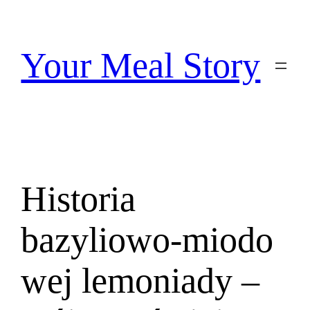
Przejdź
do
treści
Your Meal Story
Historia
bazyliowo‑miodo
wej lemoniady –