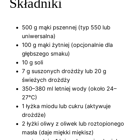
Składniki
500 g mąki pszennej (typ 550 lub
uniwersalna)
100 g mąki żytniej (opcjonalnie dla
głębszego smaku)
10 g soli
7 g suszonych drożdży lub 20 g
świeżych drożdży
350–380 ml letniej wody (około 24–
27°C)
1 łyżka miodu lub cukru (aktywuje
drożdże)
2 łyżki oliwy z oliwek lub roztopionego
masła (daje miękki miękisz)