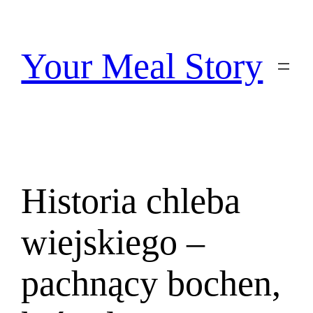
Przejdź
do
treści
Your Meal Story
Historia chleba
wiejskiego –
pachnący bochen,