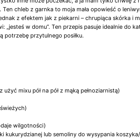
stko inne może poczekać, a ja mam tylko chwilę z m
. Ten chleb z garnka to moja mała opowieść o leniw
nak z efektem jak z piekarni – chrupiąca skórka i mi
 „jesteś w domu”. Ten przepis pasuje idealnie do kat
żdą potrzebę przytulnego posiłku.
 użyć mixu pół na pół z mąką pełnoziarnistą)
 świeżych)
daje wilgotności)
i kukurydzianej lub semoliny do wysypania koszyka