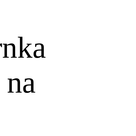
rnka
 na