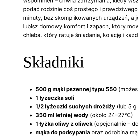
wspomnień – chwila zatrzymania, kiedy wszy
podać rodzinie coś prostego i prawdziwego
minuty, bez skomplikowanych urządzeń, a jed
lubisz domowy komfort i zapach, który mówi:
chleba, który ratuje śniadanie, kolację i ka
Składniki
500 g mąki pszennej typu 550
(możesz
1 łyżeczka soli
1/2 łyżeczki suchych drożdży
(lub 5 g
350 ml letniej wody
(około 24–27°C)
1 łyżka oliwy z oliwek
(opcjonalnie – do
mąka do podsypania
oraz odrobina mąk