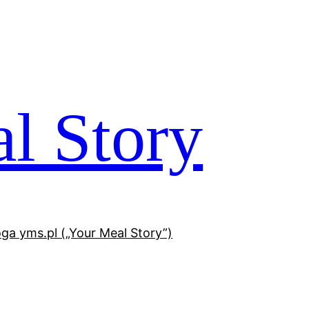
l Story
oga yms.pl („Your Meal Story”)