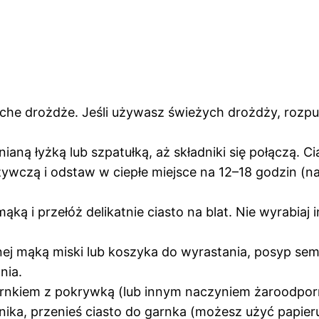
uche drożdże. Jeśli używasz świeżych drożdży, rozpu
ianą łyżką lub szpatułką, aż składniki się połączą. Ci
żywczą i odstaw w ciepłe miejsce na 12–18 godzin (na
ąką i przełóż delikatnie ciasto na blat. Nie wyrabiaj i
j mąką miski lub koszyka do wyrastania, posyp semo
nia.
arnkiem z pokrywką (lub innym naczyniem żaroodpor
ika, przenieś ciasto do garnka (możesz użyć papieru