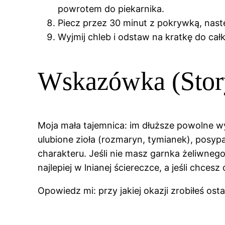
powrotem do piekarnika.
Piecz przez 30 minut z pokrywką, nastę
Wyjmij chleb i odstaw na kratkę do cał
Wskazówka (Stor
Moja mała tajemnica: im dłuższe powolne w
ulubione zioła (rozmaryn, tymianek), posypa
charakteru. Jeśli nie masz garnka żeliwneg
najlepiej w lnianej ściereczce, a jeśli chces
Opowiedz mi: przy jakiej okazji zrobiłeś ost