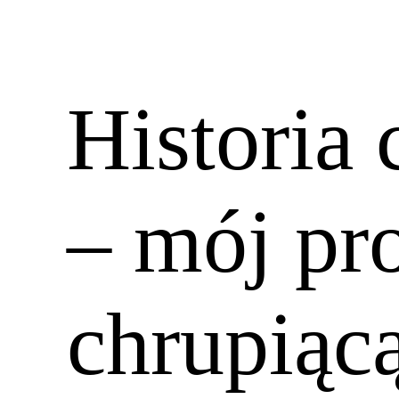
Historia 
– mój pro
chrupiąc