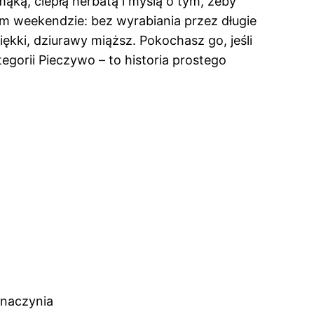
ąką, ciepłą herbatą i myślą o tym, żeby
ym weekendzie: bez wyrabiania przez długie
ękki, dziurawy miąższ. Pokochasz go, jeśli
egorii Pieczywo – to historia prostego
/naczynia