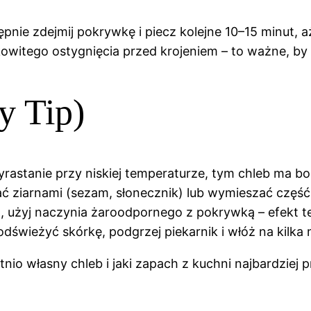
pnie zdejmij pokrywkę i piecz kolejne 10–15 minut, aż
kowitego ostygnięcia przed krojeniem – to ważne, by 
y Tip)
yrastanie przy niskiej temperaturze, tym chleb ma 
ć ziarnami (sezam, słonecznik) lub wymieszać część 
o, użyj naczynia żaroodpornego z pokrywką – efekt 
z odświeżyć skórkę, podgrzej piekarnik i włóż na kilka 
atnio własny chleb i jaki zapach z kuchni najbardziej