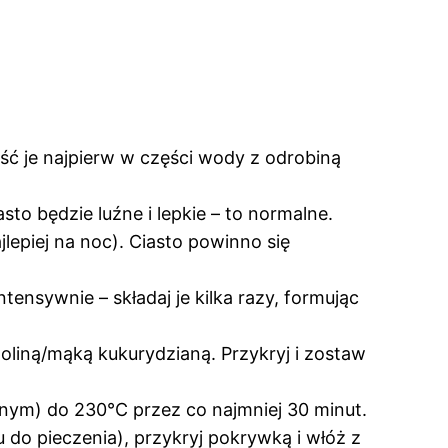
ść je najpierw w części wody z odrobiną
asto będzie luźne i lepkie – to normalne.
jlepiej na noc). Ciasto powinno się
ntensywnie – składaj je kilka razy, formując
liną/mąką kukurydzianą. Przykryj i zostaw
nym) do 230°C przez co najmniej 30 minut.
 do pieczenia), przykryj pokrywką i włóż z