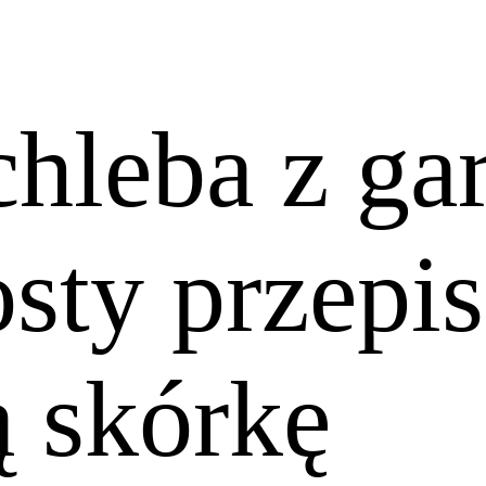
chleba z ga
sty przepis
ą skórkę