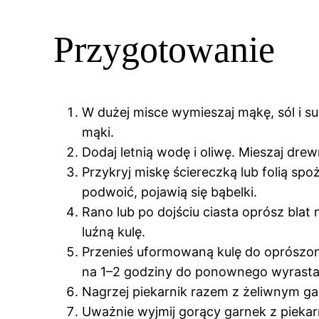
Przygotowanie
W dużej misce wymieszaj mąkę, sól i s
mąki.
Dodaj letnią wodę i oliwę. Mieszaj drewn
Przykryj miskę ściereczką lub folią spo
podwoić, pojawią się bąbelki.
Rano lub po dojściu ciasta oprósz blat m
luźną kulę.
Przenieś uformowaną kulę do oprószone
na 1–2 godziny do ponownego wyrasta
Nagrzej piekarnik razem z żeliwnym g
Uważnie wyjmij gorący garnek z piekarn