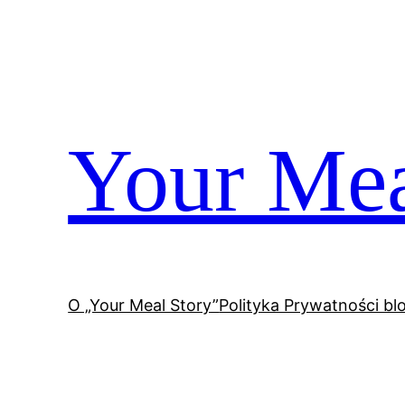
Przejdź
do
treści
Your Mea
O „Your Meal Story”
Polityka Prywatności bl