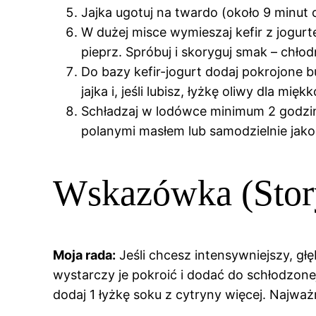
Jajka ugotuj na twardo (około 9 minut 
W dużej misce wymieszaj kefir z jogurt
pieprz. Spróbuj i skoryguj smak – chł
Do bazy kefir-jogurt dodaj pokrojone bu
jajka i, jeśli lubisz, łyżkę oliwy dla mię
Schładzaj w lodówce minimum 2 godziny
polanymi masłem lub samodzielnie jako
Wskazówka (Stor
Moja rada:
Jeśli chcesz intensywniejszy, głę
wystarczy je pokroić i dodać do schłodzone
dodaj 1 łyżkę soku z cytryny więcej. Najważn