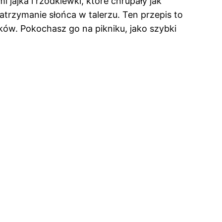
jajka i rzodkiewki, które chrupały jak
 zatrzymanie słońca w talerzu. Ten przepis to
aków. Pokochasz go na pikniku, jako szybki