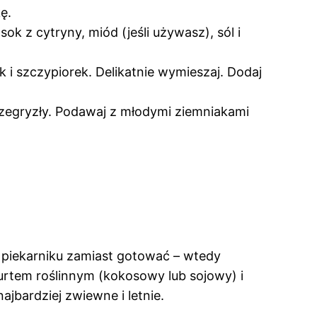
ę.
k z cytryny, miód (jeśli używasz), sól i
k i szczypiorek. Delikatnie wymieszaj. Dodaj
przegryzły. Podawaj z młodymi ziemniakami
 w piekarniku zamiast gotować – wtedy
gurtem roślinnym (kokosowy lub sojowy) i
ajbardziej zwiewne i letnie.