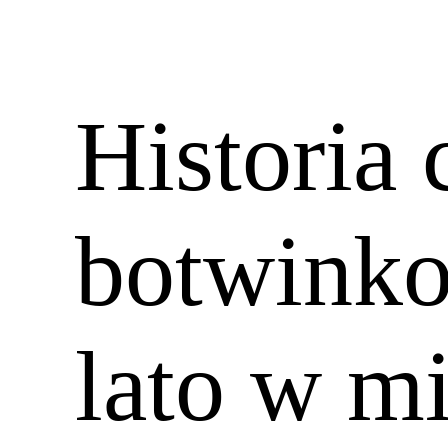
Historia 
botwink
lato w m