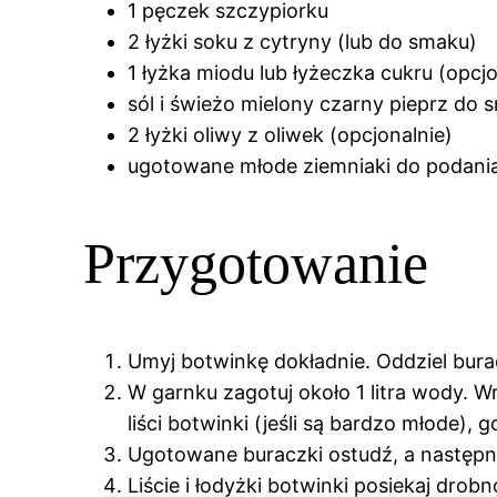
1 pęczek szczypiorku
2 łyżki soku z cytryny (lub do smaku)
1 łyżka miodu lub łyżeczka cukru (opcj
sól i świeżo mielony czarny pieprz do 
2 łyżki oliwy z oliwek (opcjonalnie)
ugotowane młode ziemniaki do podania
Przygotowanie
Umyj botwinkę dokładnie. Oddziel buracz
W garnku zagotuj około 1 litra wody. W
liści botwinki (jeśli są bardzo młode),
Ugotowane buraczki ostudź, a następn
Liście i łodyżki botwinki posiekaj drob