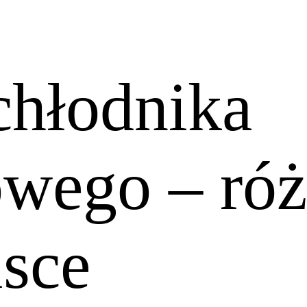
chłodnika
owego – ró
isce