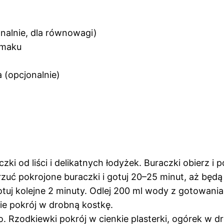
onalnie, dla równowagi)
smaku
 (opcjonalnie)
ki od liści i delikatnych łodyżek. Buraczki obierz i p
rzuć pokrojone buraczki i gotuj 20–25 minut, aż będą
 gotuj kolejne 2 minuty. Odlej 200 ml wody z gotowani
ie pokrój w drobną kostkę.
no. Rzodkiewki pokrój w cienkie plasterki, ogórek w d