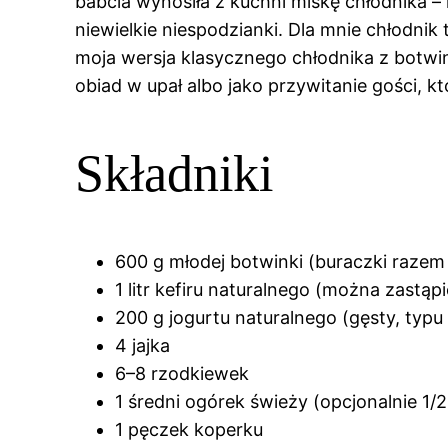
babcia wynosiła z kuchni miskę chłodnika –
niewielkie niespodzianki. Dla mnie chłodnik 
moja wersja klasycznego chłodnika z botwink
obiad w upał albo jako przywitanie gości, 
Składniki
600 g młodej botwinki (buraczki razem 
1 litr kefiru naturalnego (można zastąp
200 g jogurtu naturalnego (gęsty, typu
4 jajka
6–8 rzodkiewek
1 średni ogórek świeży (opcjonalnie 1/
1 pęczek koperku