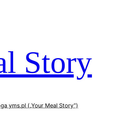
l Story
oga yms.pl („Your Meal Story”)