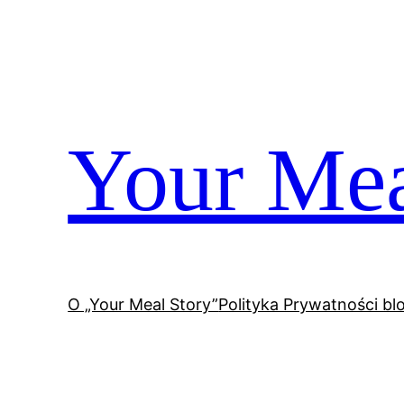
Przejdź
do
treści
Your Mea
O „Your Meal Story”
Polityka Prywatności bl