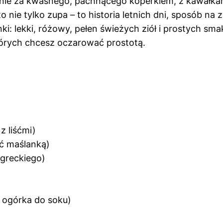
 nie za kwaśnego, pachnącego koperkiem, z kawałkami 
to nie tylko zupa – to historia letnich dni, sposób na
i: lekki, różowy, pełen świeżych ziół i prostych sm
których chcesz oczarować prostotą.
z liśćmi)
ić maślanką)
 greckiego)
2 ogórka do soku)