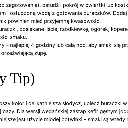
od zagotowania), ostudź i pokrój w ćwiartki lub kostk
em i ostudzoną wodą z gotowania buraczków. Dodaj so
odnik powinien mieć przyjemną kwasowość.
raczki, posiekane liście, rzodkiewkę, ogórek, kopere
kkości smaku.
 – najlepiej 4 godziny lub całą noc, aby smaki się 
 orzeźwiającą zupę.
y Tip)
bszy kolor i delikatniejszą słodycz, upiecz buraczki
j bazy. Dla wersji wegańskiej zastąp kefir gęstym jo
iejsze jest użycie młodej botwinki – smaki są wtedy n