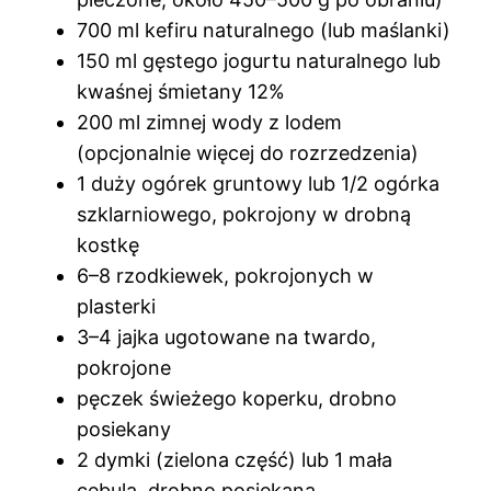
700 ml kefiru naturalnego (lub maślanki)
150 ml gęstego jogurtu naturalnego lub
kwaśnej śmietany 12%
200 ml zimnej wody z lodem
(opcjonalnie więcej do rozrzedzenia)
1 duży ogórek gruntowy lub 1/2 ogórka
szklarniowego, pokrojony w drobną
kostkę
6–8 rzodkiewek, pokrojonych w
plasterki
3–4 jajka ugotowane na twardo,
pokrojone
pęczek świeżego koperku, drobno
posiekany
2 dymki (zielona część) lub 1 mała
cebula, drobno posiekana