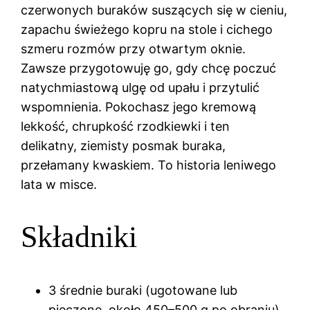
czerwonych buraków suszących się w cieniu,
zapachu świeżego kopru na stole i cichego
szmeru rozmów przy otwartym oknie.
Zawsze przygotowuję go, gdy chcę poczuć
natychmiastową ulgę od upału i przytulić
wspomnienia. Pokochasz jego kremową
lekkość, chrupkość rzodkiewki i ten
delikatny, ziemisty posmak buraka,
przełamany kwaskiem. To historia leniwego
lata w misce.
Składniki
3 średnie buraki (ugotowane lub
pieczone, około 450–500 g po obraniu)