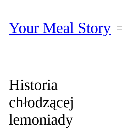
Przejdź
do
treści
Your Meal Story
Historia
chłodzącej
lemoniady