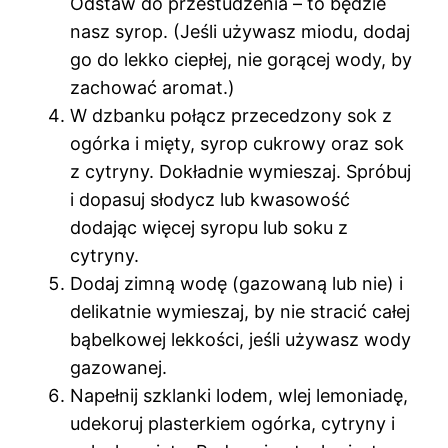
Odstaw do przestudzenia – to będzie
nasz syrop. (Jeśli używasz miodu, dodaj
go do lekko ciepłej, nie gorącej wody, by
zachować aromat.)
W dzbanku połącz przecedzony sok z
ogórka i mięty, syrop cukrowy oraz sok
z cytryny. Dokładnie wymieszaj. Spróbuj
i dopasuj słodycz lub kwasowość
dodając więcej syropu lub soku z
cytryny.
Dodaj zimną wodę (gazowaną lub nie) i
delikatnie wymieszaj, by nie stracić całej
bąbelkowej lekkości, jeśli używasz wody
gazowanej.
Napełnij szklanki lodem, wlej lemoniadę,
udekoruj plasterkiem ogórka, cytryny i