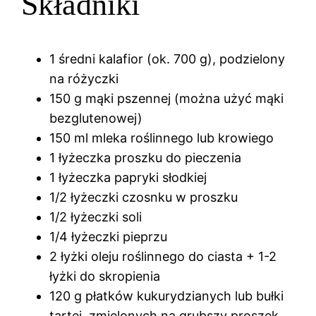
Składniki
1 średni kalafior (ok. 700 g), podzielony
na różyczki
150 g mąki pszennej (można użyć mąki
bezglutenowej)
150 ml mleka roślinnego lub krowiego
1 łyżeczka proszku do pieczenia
1 łyżeczka papryki słodkiej
1/2 łyżeczki czosnku w proszku
1/2 łyżeczki soli
1/4 łyżeczki pieprzu
2 łyżki oleju roślinnego do ciasta + 1-2
łyżki do skropienia
120 g płatków kukurydzianych lub bułki
tartej, zmielonych na grubszy proszek