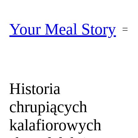
Przejdź
do
treści
Your Meal Story
Historia
chrupiących
kalafiorowych