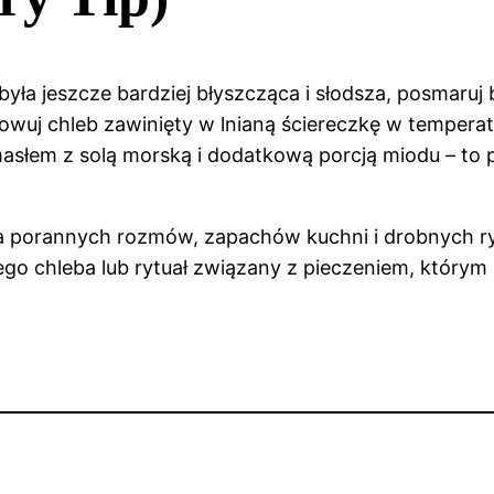
 była jeszcze bardziej błyszcząca i słodsza, posmar
owuj chleb zawinięty w lnianą ściereczkę w tempera
masłem z solą morską i dodatkową porcją miodu – to
oria porannych rozmów, zapachów kuchni i drobnych r
o chleba lub rytuał związany z pieczeniem, którym ch