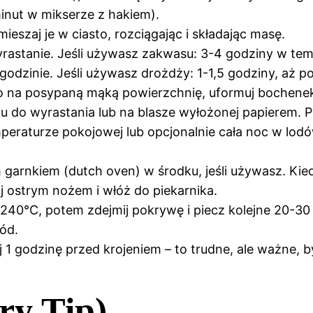
minut w mikserze z hakiem).
ieszaj je w ciasto, rozciągając i składając masę.
yrastanie. Jeśli używasz zakwasu: 3-4 godziny w te
godzinie. Jeśli używasz drożdży: 1-1,5 godziny, aż p
sto na posypaną mąką powierzchnię, uformuj bochene
u do wyrastania lub na blasze wyłożonej papierem. P
emperaturze pokojowej lub opcjonalnie cała noc w l
garnkiem (dutch oven) w środku, jeśli używasz. Kied
j ostrym nożem i włóż do piekarnika.
 240°C, potem zdejmij pokrywę i piecz kolejne 20-30
pód.
1 godzinę przed krojeniem – to trudne, ale ważne, by
ry Tip)