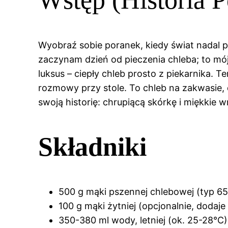
Wyobraź sobie poranek, kiedy świat nadal 
zaczynam dzień od pieczenia chleba; to mój 
luksus – ciepły chleb prosto z piekarnika. Te
rozmowy przy stole. To chleb na zakwasie,
swoją historię: chrupiącą skórkę i miękkie w
Składniki
500 g mąki pszennej chlebowej (typ 6
100 g mąki żytniej (opcjonalnie, dodaje
350-380 ml wody, letniej (ok. 25-28°C)