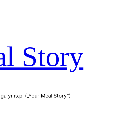
l Story
oga yms.pl („Your Meal Story”)