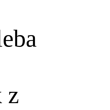
leba
 z