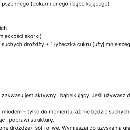
 pszennego (dokarmionego i bąbelkującego)
ich
 miękkości skórki)
g suchych drożdży + 1 łyżeczka cukru (użyj mniejsze
 zakwasu jest aktywny i bąbelkujący. Jeśli używasz d
 miodem – tylko do momentu, aż nie będzie suchych g
ć i poprawi strukturę.
e drożdże), sól i oliwę. Wymieszaj do uzyskania gładk