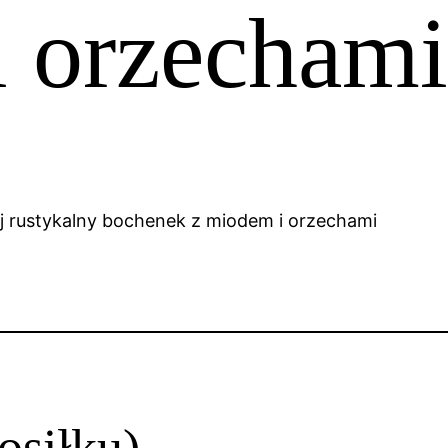
 orzecham
osiłku)