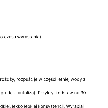
go czasu wyrastania)
rożdży, rozpuść je w części letniej wody z 1
rudek (autoliza). Przykryj i odstaw na 30
iej, lekko lepkiej konsystencji. Wyrabiaj