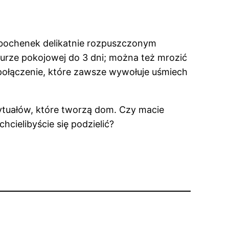
uj bochenek delikatnie rozpuszczonym
turze pokojowej do 3 dni; można też mrozić
 połączenie, które zawsze wywołuje uśmiech
ytuałów, które tworzą dom. Czy macie
cielibyście się podzielić?