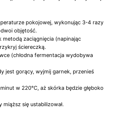
mperaturze pokojowej, wykonując 3-4 razy
odwoi objętość.
k metodą zaciągnięcia (napinając
rzykryj ściereczką.
odówce (chłodna fermentacja wydobywa
y jest gorący, wyjmij garnek, przenieś
 minut w 220°C, aż skórka będzie głęboko
 miąższ się ustabilizował.