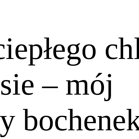
ciepłego ch
sie – mój
ny bochenek