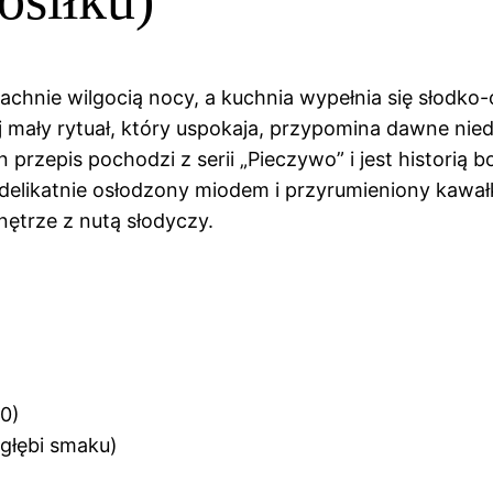
pachnie wilgocią nocy, a kuchnia wypełnia się słod
mały rytuał, który uspokaja, przypomina dawne niedzi
n przepis pochodzi z serii „Pieczywo” i jest historią b
 delikatnie osłodzony miodem i przyrumieniony kawa
nętrze z nutą słodyczy.
50)
 głębi smaku)