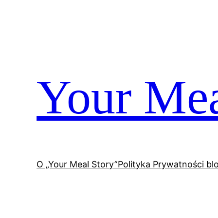
Przejdź
do
treści
Your Mea
O „Your Meal Story”
Polityka Prywatności bl