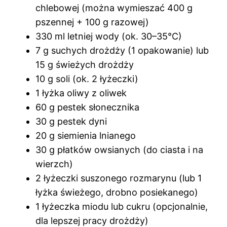
chlebowej (można wymieszać 400 g
pszennej + 100 g razowej)
330 ml letniej wody (ok. 30–35°C)
7 g suchych drożdży (1 opakowanie) lub
15 g świeżych drożdży
10 g soli (ok. 2 łyżeczki)
1 łyżka oliwy z oliwek
60 g pestek słonecznika
30 g pestek dyni
20 g siemienia lnianego
30 g płatków owsianych (do ciasta i na
wierzch)
2 łyżeczki suszonego rozmarynu (lub 1
łyżka świeżego, drobno posiekanego)
1 łyżeczka miodu lub cukru (opcjonalnie,
dla lepszej pracy drożdży)