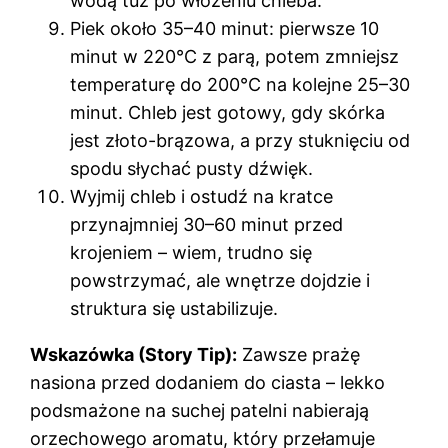
wodą tuż po włożeniu chleba.
Piek około 35–40 minut: pierwsze 10
minut w 220°C z parą, potem zmniejsz
temperaturę do 200°C na kolejne 25–30
minut. Chleb jest gotowy, gdy skórka
jest złoto-brązowa, a przy stuknięciu od
spodu słychać pusty dźwięk.
Wyjmij chleb i ostudź na kratce
przynajmniej 30–60 minut przed
krojeniem – wiem, trudno się
powstrzymać, ale wnętrze dojdzie i
struktura się ustabilizuje.
Wskazówka (Story Tip):
Zawsze prażę
nasiona przed dodaniem do ciasta – lekko
podsmażone na suchej patelni nabierają
orzechowego aromatu, który przełamuje