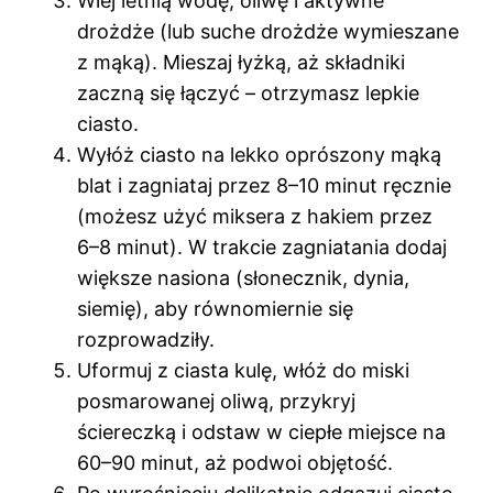
Wlej letnią wodę, oliwę i aktywne
drożdże (lub suche drożdże wymieszane
z mąką). Mieszaj łyżką, aż składniki
zaczną się łączyć – otrzymasz lepkie
ciasto.
Wyłóż ciasto na lekko oprószony mąką
blat i zagniataj przez 8–10 minut ręcznie
(możesz użyć miksera z hakiem przez
6–8 minut). W trakcie zagniatania dodaj
większe nasiona (słonecznik, dynia,
siemię), aby równomiernie się
rozprowadziły.
Uformuj z ciasta kulę, włóż do miski
posmarowanej oliwą, przykryj
ściereczką i odstaw w ciepłe miejsce na
60–90 minut, aż podwoi objętość.