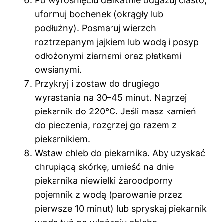
Po wyrośnięciu delikatnie odgazuj ciasto,
uformuj bochenek (okrągły lub
podłużny). Posmaruj wierzch
roztrzepanym jajkiem lub wodą i posyp
odłożonymi ziarnami oraz płatkami
owsianymi.
Przykryj i zostaw do drugiego
wyrastania na 30–45 minut. Nagrzej
piekarnik do 220°C. Jeśli masz kamień
do pieczenia, rozgrzej go razem z
piekarnikiem.
Wstaw chleb do piekarnika. Aby uzyskać
chrupiącą skórkę, umieść na dnie
piekarnika niewielki żaroodporny
pojemnik z wodą (parowanie przez
pierwsze 10 minut) lub spryskaj piekarnik