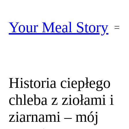
Przejdź
do
treści
Your Meal Story
Historia ciepłego
chleba z ziołami i
ziarnami – mój