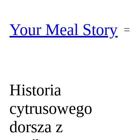
Przejdź
do
treści
Your Meal Story
Historia
cytrusowego
dorsza z