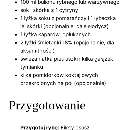
100 ml bulionu rybnego lub warzywnego
sok i skórka z 1 cytryny
1 łyżka soku z pomarańczy i 1 łyżeczka
jej skórki (opcjonalnie, daje słodycz)
1 łyżka kaparów, opłukanych
2 łyżki śmietanki 18% (opcjonalnie, dla
aksamitności)
świeża natka pietruszki i kilka gałązek
tymianku
kilka pomidorków koktajlowych
przekrojonych na pół (opcjonalnie)
Przygotowanie
Przygotuj rybę:
Filety osusz