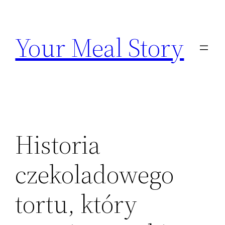
Przejdź
do
Your Meal Story
treści
Historia
czekoladowego
tortu, który