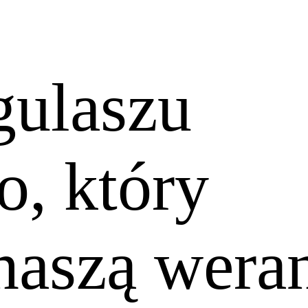
gulaszu
, który
 naszą wera