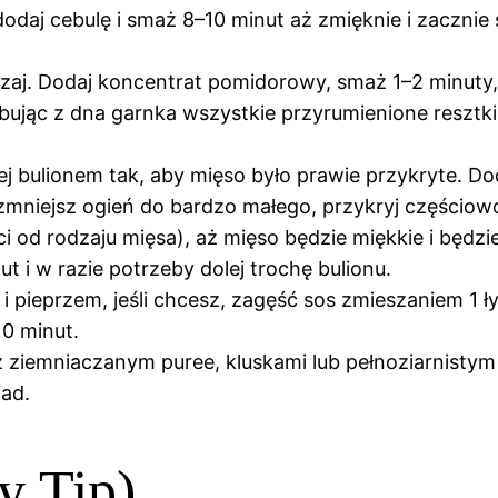
daj cebulę i smaż 8–10 minut aż zmięknie i zacznie 
aj. Dodaj koncentrat pomidorowy, smaż 1–2 minuty, 
obując z dna garnka wszystkie przyrumienione resztki
 bulionem tak, aby mięso było prawie przykryte. Doda
zmniejsz ogień do bardzo małego, przykryj częścio
i od rodzaju mięsa), aż mięso będzie miękkie i będzi
t i w razie potrzeby dolej trochę bulionu.
 pieprzem, jeśli chcesz, zagęść sos zmieszaniem 1 ł
0 minut.
 ziemniaczanym puree, kluskami lub pełnoziarnistym 
iad.
y Tip)