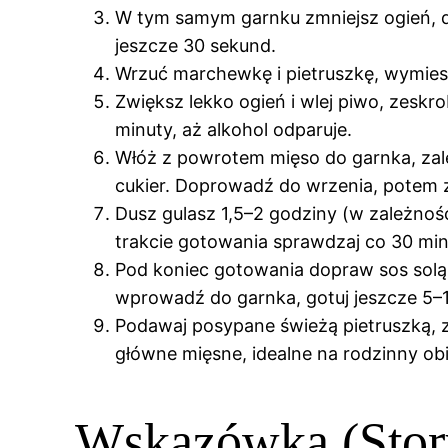
W tym samym garnku zmniejsz ogień, do
jeszcze 30 sekund.
Wrzuć marchewkę i pietruszkę, wymiesz
Zwiększ lekko ogień i wlej piwo, zeskr
minuty, aż alkohol odparuje.
Włóż z powrotem mięso do garnka, zalej
cukier. Doprowadź do wrzenia, potem 
Dusz gulasz 1,5–2 godziny (w zależnośc
trakcie gotowania sprawdzaj co 30 minu
Pod koniec gotowania dopraw sos solą i
wprowadź do garnka, gotuj jeszcze 5–1
Podawaj posypane świeżą pietruszką, z
główne mięsne, idealne na rodzinny ob
Wskazówka (Stor