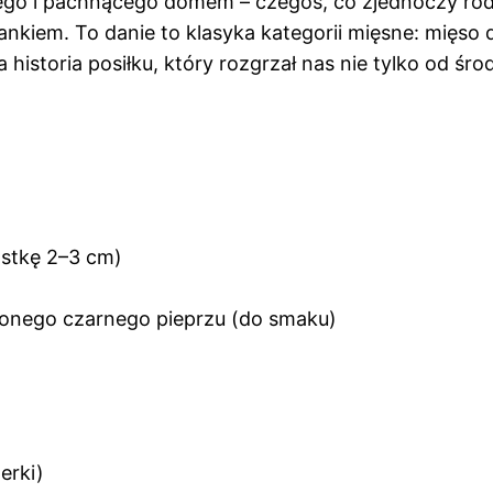
ego i pachnącego domem – czegoś, co zjednoczy rod
nkiem. To danie to klasyka kategorii mięsne: mięso 
istoria posiłku, który rozgrzał nas nie tylko od środ
ostkę 2–3 cm)
ielonego czarnego pieprzu (do smaku)
erki)