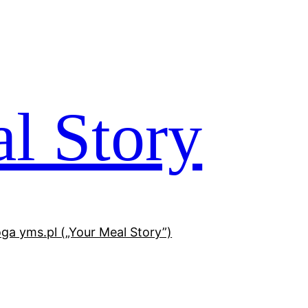
l Story
oga yms.pl („Your Meal Story”)