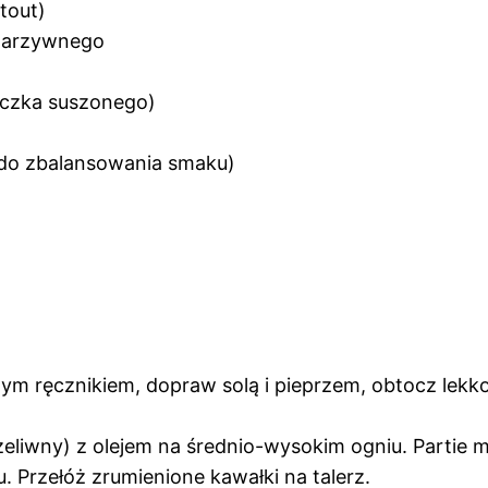
tout)
 warzywnego
żeczka suszonego)
, do zbalansowania smaku)
ym ręcznikiem, dopraw solą i pieprzem, obtocz lekko
j żeliwny) z olejem na średnio-wysokim ogniu. Partie
 Przełóż zrumienione kawałki na talerz.