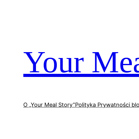
Przejdź
do
treści
Your Mea
O „Your Meal Story”
Polityka Prywatności bl