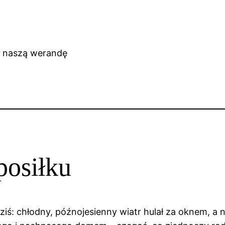
posiłku
ziś: chłodny, późnojesienny wiatr hulał za oknem, a 