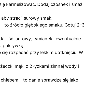
się karmelizować. Dodaj czosnek i smaż
aby stracił surowy smak.
 – to źródło głębokiego smaku. Gotuj 2–3
j liść laurowy, tymianek i ewentualnie
wo pokrywką.
e się rozpadać przy lekkim dotknięciu. W
yżeczki mąki z 2 łyżkami zimnej wody i
chlebem – to danie sprawdza się jako