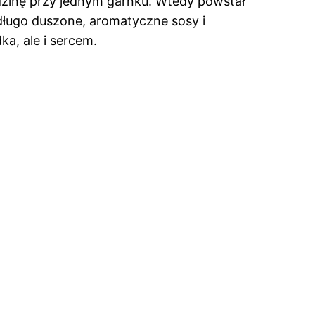
zinę przy jednym garnku. Wtedy powstał
długo duszone, aromatyczne sosy i
ka, ale i sercem.