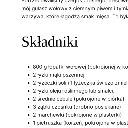
Potrzebowaliśmy czegoś prostego, treściw
mój gulasz wołowy z ciemnym piwem i tymia
warzywa, które łagodzą smak mięsa. To była h
Składniki
800 g łopatki wołowej (pokrojonej w k
2 łyżki mąki pszennej
2 łyżeczki soli i 1 łyżeczka świeżo zm
2 łyżki oleju roślinnego lub smalcu
2 średnie cebule (pokrojone w piórka)
3 ząbki czosnku (drobno posiekane)
2 marchewki (pokrojone w plasterki)
1 pietruszka (korzeń, pokrojona w plast