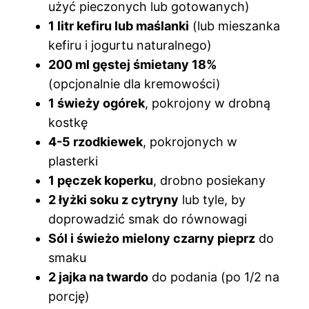
użyć pieczonych lub gotowanych)
1 litr kefiru lub maślanki
(lub mieszanka
kefiru i jogurtu naturalnego)
200 ml gęstej śmietany 18%
(opcjonalnie dla kremowości)
1 świeży ogórek
, pokrojony w drobną
kostkę
4-5 rzodkiewek
, pokrojonych w
plasterki
1 pęczek koperku
, drobno posiekany
2 łyżki soku z cytryny
lub tyle, by
doprowadzić smak do równowagi
Sól i świeżo mielony czarny pieprz
do
smaku
2 jajka na twardo
do podania (po 1/2 na
porcję)