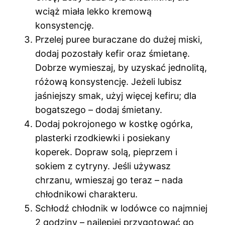
wciąż miała lekko kremową
konsystencję.
Przelej puree buraczane do dużej miski,
dodaj pozostały kefir oraz śmietanę.
Dobrze wymieszaj, by uzyskać jednolitą,
różową konsystencję. Jeżeli lubisz
jaśniejszy smak, użyj więcej kefiru; dla
bogatszego – dodaj śmietany.
Dodaj pokrojonego w kostkę ogórka,
plasterki rzodkiewki i posiekany
koperek. Dopraw solą, pieprzem i
sokiem z cytryny. Jeśli używasz
chrzanu, wmieszaj go teraz – nada
chłodnikowi charakteru.
Schłodź chłodnik w lodówce co najmniej
2 godziny – najlepiej przygotować go