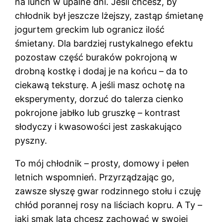
na lunch w upalne dni. Jeśli chcesz, by
chłodnik był jeszcze lżejszy, zastąp śmietanę
jogurtem greckim lub ogranicz ilość
śmietany. Dla bardziej rustykalnego efektu
pozostaw część buraków pokrojoną w
drobną kostkę i dodaj je na końcu – da to
ciekawą teksturę. A jeśli masz ochotę na
eksperymenty, dorzuć do talerza cienko
pokrojone jabłko lub gruszkę – kontrast
słodyczy i kwasowości jest zaskakująco
pyszny.
To mój chłodnik – prosty, domowy i pełen
letnich wspomnień. Przyrządzając go,
zawsze słyszę gwar rodzinnego stołu i czuję
chłód porannej rosy na liściach kopru. A Ty –
jaki smak lata chcesz zachować w swojej