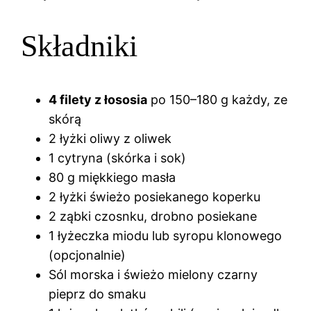
Składniki
4 filety z łososia
po 150–180 g każdy, ze
skórą
2 łyżki oliwy z oliwek
1 cytryna (skórka i sok)
80 g miękkiego masła
2 łyżki świeżo posiekanego koperku
2 ząbki czosnku, drobno posiekane
1 łyżeczka miodu lub syropu klonowego
(opcjonalnie)
Sól morska i świeżo mielony czarny
pieprz do smaku