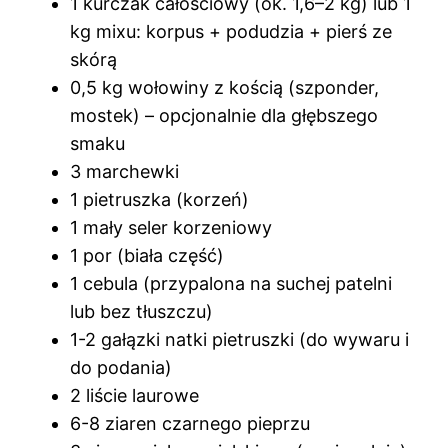
1 kurczak całościowy (ok. 1,6–2 kg) lub 1
kg mixu: korpus + podudzia + pierś ze
skórą
0,5 kg wołowiny z kością (szponder,
mostek) – opcjonalnie dla głębszego
smaku
3 marchewki
1 pietruszka (korzeń)
1 mały seler korzeniowy
1 por (biała część)
1 cebula (przypalona na suchej patelni
lub bez tłuszczu)
1-2 gałązki natki pietruszki (do wywaru i
do podania)
2 liście laurowe
6-8 ziaren czarnego pieprzu