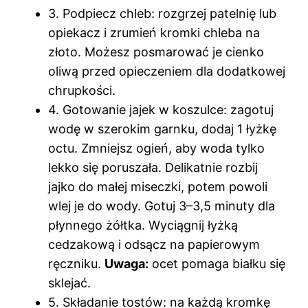
3. Podpiecz chleb: rozgrzej patelnię lub
opiekacz i zrumień kromki chleba na
złoto. Możesz posmarować je cienko
oliwą przed opieczeniem dla dodatkowej
chrupkości.
4. Gotowanie jajek w koszulce: zagotuj
wodę w szerokim garnku, dodaj 1 łyżkę
octu. Zmniejsz ogień, aby woda tylko
lekko się poruszała. Delikatnie rozbij
jajko do małej miseczki, potem powoli
wlej je do wody. Gotuj 3–3,5 minuty dla
płynnego żółtka. Wyciągnij łyżką
cedzakową i odsącz na papierowym
ręczniku.
Uwaga:
ocet pomaga białku się
sklejać.
5. Składanie tostów: na każdą kromkę