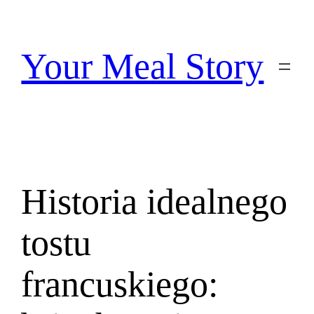
Przejdź
do
treści
Your Meal Story
Historia idealnego
tostu
francuskiego: