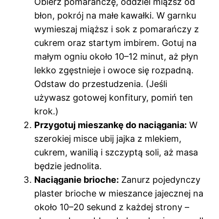
Obierz pomarańczę, oddziel miąższ od
błon, pokrój na małe kawałki. W garnku
wymieszaj miąższ i sok z pomarańczy z
cukrem oraz startym imbirem. Gotuj na
małym ogniu około 10–12 minut, aż płyn
lekko zgęstnieje i owoce się rozpadną.
Odstaw do przestudzenia. (Jeśli
używasz gotowej konfitury, pomiń ten
krok.)
Przygotuj mieszankę do naciągania:
W
szerokiej misce ubij jajka z mlekiem,
cukrem, wanilią i szczyptą soli, aż masa
będzie jednolita.
Naciąganie brioche:
Zanurz pojedynczy
plaster brioche w mieszance jajecznej na
około 10–20 sekund z każdej strony –