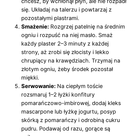
chcesz, by wchłonął płyn, ale nie rozpadł
się. Układaj na talerzu i powtarzaj z
pozostałymi plastrami.
Smażenie:
Rozgrzej patelnię na średnim
ogniu i rozpuść na niej masło. Smaż
każdy plaster 2–3 minuty z każdej
strony, aż zrobi się złocisty i lekko
chrupiący na krawędziach. Trzymaj na
złotym ogniu, żeby środek pozostał
miękki.
Serwowanie:
Na ciepłym toście
rozsmaruj 1–2 łyżki konfitury
pomarańczowo-imbirowej, dodaj kleks
mascarpone lub łyżkę jogurtu, posyp
skórką z pomarańczy i odrobiną cukru
pudru. Podawaj od razu, gorące są