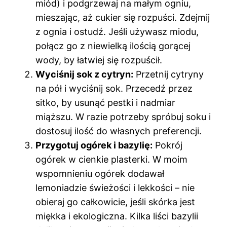
miód) i podgrzewaj na małym ogniu,
mieszając, aż cukier się rozpuści. Zdejmij
z ognia i ostudź. Jeśli używasz miodu,
połącz go z niewielką ilością gorącej
wody, by łatwiej się rozpuścił.
Wyciśnij sok z cytryn:
Przetnij cytryny
na pół i wyciśnij sok. Przecedź przez
sitko, by usunąć pestki i nadmiar
miąższu. W razie potrzeby spróbuj soku i
dostosuj ilość do własnych preferencji.
Przygotuj ogórek i bazylię:
Pokrój
ogórek w cienkie plasterki. W moim
wspomnieniu ogórek dodawał
lemoniadzie świeżości i lekkości – nie
obieraj go całkowicie, jeśli skórka jest
miękka i ekologiczna. Kilka liści bazylii