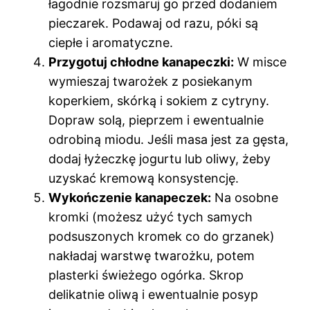
łagodnie rozsmaruj go przed dodaniem
pieczarek. Podawaj od razu, póki są
ciepłe i aromatyczne.
Przygotuj chłodne kanapeczki:
W misce
wymieszaj twarożek z posiekanym
koperkiem, skórką i sokiem z cytryny.
Dopraw solą, pieprzem i ewentualnie
odrobiną miodu. Jeśli masa jest za gęsta,
dodaj łyżeczkę jogurtu lub oliwy, żeby
uzyskać kremową konsystencję.
Wykończenie kanapeczek:
Na osobne
kromki (możesz użyć tych samych
podsuszonych kromek co do grzanek)
nakładaj warstwę twarożku, potem
plasterki świeżego ogórka. Skrop
delikatnie oliwą i ewentualnie posyp