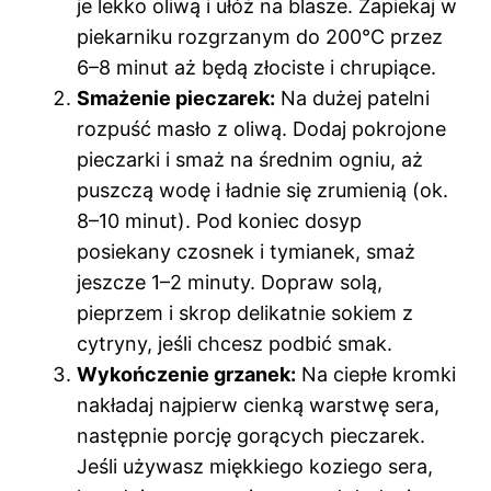
je lekko oliwą i ułóż na blasze. Zapiekaj w
piekarniku rozgrzanym do 200°C przez
6–8 minut aż będą złociste i chrupiące.
Smażenie pieczarek:
Na dużej patelni
rozpuść masło z oliwą. Dodaj pokrojone
pieczarki i smaż na średnim ogniu, aż
puszczą wodę i ładnie się zrumienią (ok.
8–10 minut). Pod koniec dosyp
posiekany czosnek i tymianek, smaż
jeszcze 1–2 minuty. Dopraw solą,
pieprzem i skrop delikatnie sokiem z
cytryny, jeśli chcesz podbić smak.
Wykończenie grzanek:
Na ciepłe kromki
nakładaj najpierw cienką warstwę sera,
następnie porcję gorących pieczarek.
Jeśli używasz miękkiego koziego sera,