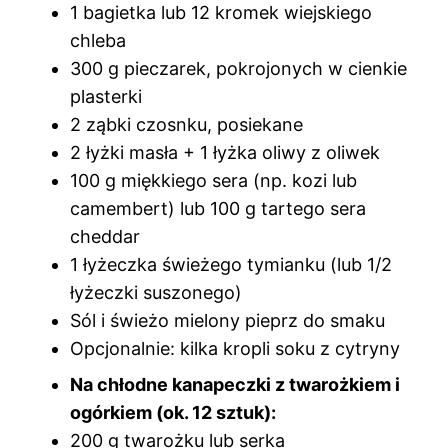
1 bagietka lub 12 kromek wiejskiego
chleba
300 g pieczarek, pokrojonych w cienkie
plasterki
2 ząbki czosnku, posiekane
2 łyżki masła + 1 łyżka oliwy z oliwek
100 g miękkiego sera (np. kozi lub
camembert) lub 100 g tartego sera
cheddar
1 łyżeczka świeżego tymianku (lub 1/2
łyżeczki suszonego)
Sól i świeżo mielony pieprz do smaku
Opcjonalnie: kilka kropli soku z cytryny
Na chłodne kanapeczki z twarożkiem i
ogórkiem (ok. 12 sztuk):
200 g twarożku lub serka