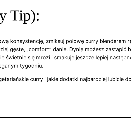
 Tip):
mową konsystencję, zmiksuj połowę curry blenderem r
dziej gęste, „comfort” danie. Dynię możesz zastąpić
nie świetnie się mrozi i smakuje jeszcze lepiej następ
ieganym tygodniu.
ariańskie curry i jakie dodatki najbardziej lubicie d