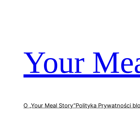
Przejdź
do
treści
Your Mea
O „Your Meal Story”
Polityka Prywatności bl