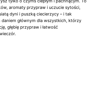
ysz tylko o czymś ciepłym i pachnącym. To
ków, aromaty przypraw i uczucie sytości,
tą dyni i puszką ciecierzycy – i tak
nym daniem głównym dla wszystkich, którzy
ę, głębię przypraw i łatwość
wieczór.