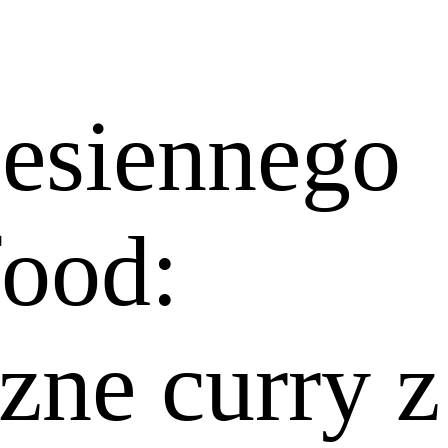
jesiennego
food:
zne curry z