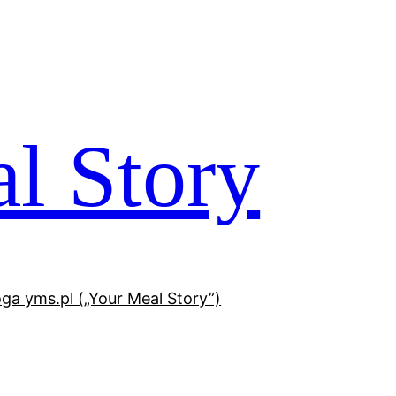
l Story
oga yms.pl („Your Meal Story”)