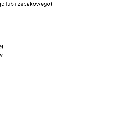
ego lub rzepakowego)
e)
ów