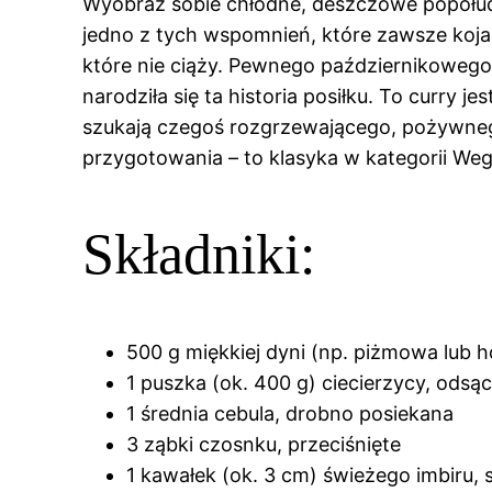
Wyobraź sobie chłodne, deszczowe popołudn
jedno z tych wspomnień, które zawsze kojar
które nie ciąży. Pewnego październikowego w
narodziła się ta historia posiłku. To curry
szukają czegoś rozgrzewającego, pożywnego
przygotowania – to klasyka w kategorii Wege
Składniki:
500 g miękkiej dyni (np. piżmowa lub h
1 puszka (ok. 400 g) ciecierzycy, odsąc
1 średnia cebula, drobno posiekana
3 ząbki czosnku, przeciśnięte
1 kawałek (ok. 3 cm) świeżego imbiru, 