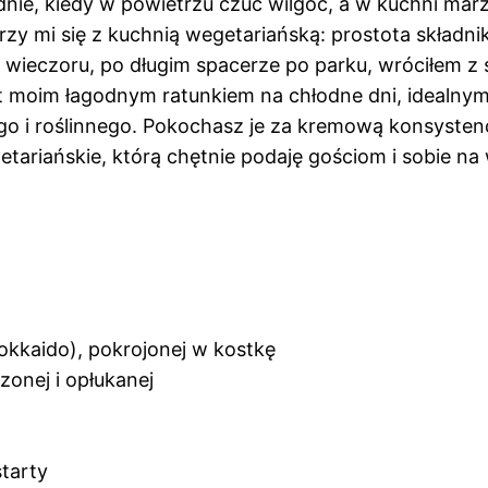
ie, kiedy w powietrzu czuć wilgoć, a w kuchni marz
zy mi się z kuchnią wegetariańską: prostota składni
ieczoru, po długim spacerze po parku, wróciłem z sia
 jest moim łagodnym ratunkiem na chłodne dni, ideal
 i roślinnego. Pokochasz je za kremową konsystencj
tariańskie, którą chętnie podaję gościom i sobie na 
okkaido), pokrojonej w kostkę
zonej i opłukanej
starty