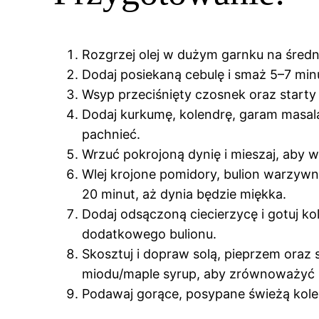
Rozgrzej olej w dużym garnku na średn
Dodaj posiekaną cebulę i smaż 5–7 minut
Wsyp przeciśnięty czosnek oraz starty 
Dodaj kurkumę, kolendrę, garam masala 
pachnieć.
Wrzuć pokrojoną dynię i mieszaj, aby 
Wlej krojone pomidory, bulion warzywn
20 minut, aż dynia będzie miękka.
Dodaj odsączoną ciecierzycę i gotuj kol
dodatkowego bulionu.
Skosztuj i dopraw solą, pieprzem oraz 
miodu/maple syrup, aby zrównoważyć
Podawaj gorące, posypane świeżą kole