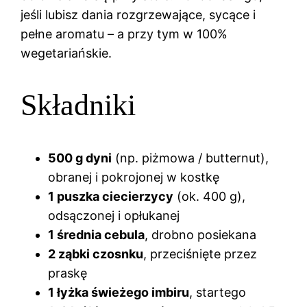
jeśli lubisz dania rozgrzewające, sycące i
pełne aromatu – a przy tym w 100%
wegetariańskie.
Składniki
500 g dyni
(np. piżmowa / butternut),
obranej i pokrojonej w kostkę
1 puszka ciecierzycy
(ok. 400 g),
odsączonej i opłukanej
1 średnia cebula
, drobno posiekana
2 ząbki czosnku
, przeciśnięte przez
praskę
1 łyżka świeżego imbiru
, startego