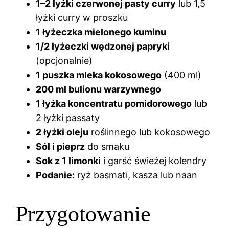
1–2 łyżki czerwonej pasty curry
lub 1,5
łyżki curry w proszku
1 łyżeczka mielonego kuminu
1/2 łyżeczki wędzonej papryki
(opcjonalnie)
1 puszka mleka kokosowego
(400 ml)
200 ml bulionu warzywnego
1 łyżka koncentratu pomidorowego
lub
2 łyżki passaty
2 łyżki oleju
roślinnego lub kokosowego
Sól i pieprz
do smaku
Sok z 1 limonki
i garść świeżej kolendry
Podanie:
ryż basmati, kasza lub naan
Przygotowanie