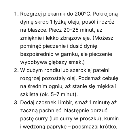
Rozgrzej piekarnik do 200°C. Pokrojoną
dynię skrop 1 łyżką oleju, posól i rozłóż
na blaszce. Piecz 20–25 minut, aż
zmięknie i lekko zbrązowieje. (Możesz
pominąć pieczenie i dusić dynię
bezpośrednio w garnku, ale pieczenie
wydobywa głębszy smak.)
W dużym rondlu lub szerokiej patelni
rozgrzej pozostały olej. Podsmaż cebulę
na średnim ogniu, aż stanie się miękka i
szklista (ok. 5–7 minut).
Dodaj czosnek i imbir, smaż 1 minutę aż
zaczną pachnieć. Następnie dorzuć
pastę curry (lub curry w proszku), kumin
i wędzoną paprykę – podsmażaj krótko,