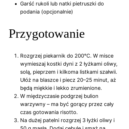
Garść rukoli lub natki pietruszki do
podania (opcjonalnie)
Przygotowanie
Rozgrzej piekarnik do 200°C. W misce
wymieszaj kostki dyni z 2 łyżkami oliwy,
solą, pieprzem i kilkoma listkami szałwii.
Ułóż na blaszce i piecz 20–25 minut, aż
będą miękkie i lekko zrumienione.
W międzyczasie podgrzej bulion
warzywny – ma być gorący przez cały
czas gotowania risotto.
Na dużej patelni rozgrzej 3 łyżki oliwy i
50 g masła. Dodaj cebulę i smaż na