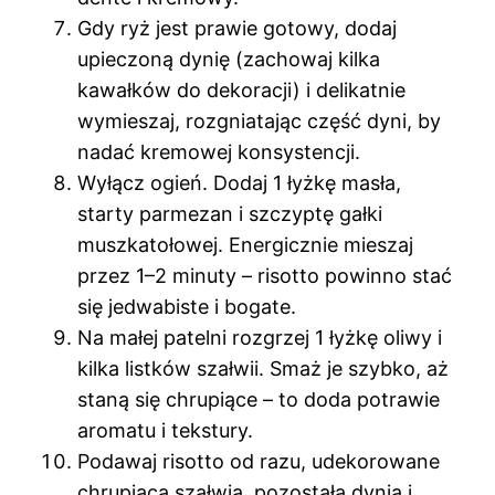
Gdy ryż jest prawie gotowy, dodaj
upieczoną dynię (zachowaj kilka
kawałków do dekoracji) i delikatnie
wymieszaj, rozgniatając część dyni, by
nadać kremowej konsystencji.
Wyłącz ogień. Dodaj 1 łyżkę masła,
starty parmezan i szczyptę gałki
muszkatołowej. Energicznie mieszaj
przez 1–2 minuty – risotto powinno stać
się jedwabiste i bogate.
Na małej patelni rozgrzej 1 łyżkę oliwy i
kilka listków szałwii. Smaż je szybko, aż
staną się chrupiące – to doda potrawie
aromatu i tekstury.
Podawaj risotto od razu, udekorowane
chrupiącą szałwią, pozostałą dynią i