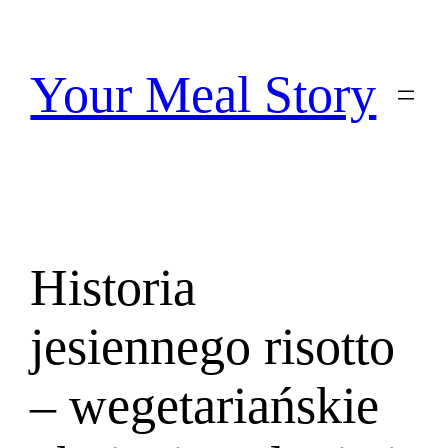
Przejdź
do
treści
Your Meal Story
Historia
jesiennego risotto
– wegetariańskie