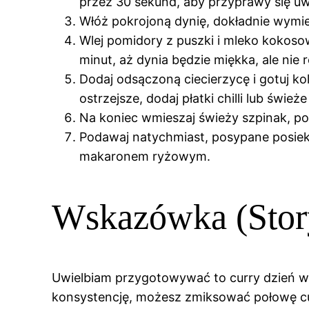
przez 30 sekund, aby przyprawy się uwo
Włóż pokrojoną dynię, dokładnie wymie
Wlej pomidory z puszki i mleko kokoso
minut, aż dynia będzie miękka, ale nie 
Dodaj odsączoną ciecierzycę i gotuj kol
ostrzejsze, dodaj płatki chilli lub świeże 
Na koniec wmieszaj świeży szpinak, p
Podawaj natychmiast, posypane posiek
makaronem ryżowym.
Wskazówka (Story
Uwielbiam przygotowywać to curry dzień wcz
konsystencję, możesz zmiksować połowę cur