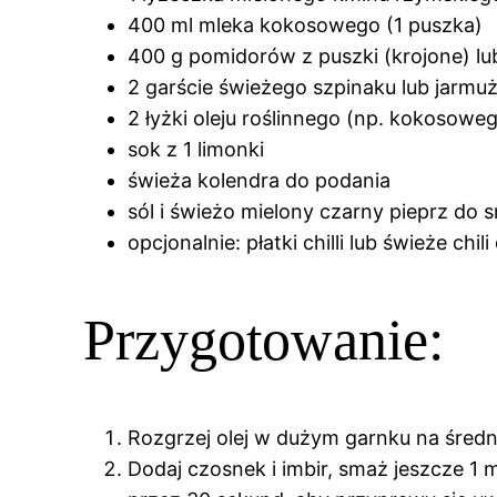
400 ml mleka kokosowego (1 puszka)
400 g pomidorów z puszki (krojone) lu
2 garście świeżego szpinaku lub jarmu
2 łyżki oleju roślinnego (np. kokosow
sok z 1 limonki
świeża kolendra do podania
sól i świeżo mielony czarny pieprz do 
opcjonalnie: płatki chilli lub świeże chi
Przygotowanie:
Rozgrzej olej w dużym garnku na średni
Dodaj czosnek i imbir, smaż jeszcze 1 