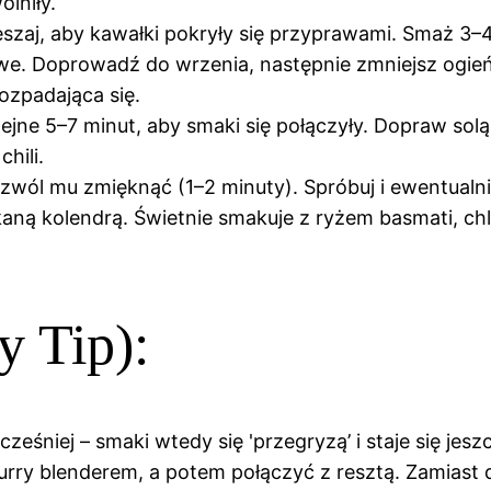
lniły.
szaj, aby kawałki pokryły się przyprawami. Smaż 3–4
we. Doprowadź do wrzenia, następnie zmniejsz ogień 
rozpadająca się.
ejne 5–7 minut, aby smaki się połączyły. Dopraw solą,
chili.
ozwól mu zmięknąć (1–2 minuty). Spróbuj i ewentual
aną kolendrą. Świetnie smakuje z ryżem basmati, ch
 Tip):
eśniej – smaki wtedy się 'przegryzą’ i staje się jes
ry blenderem, a potem połączyć z resztą. Zamiast d