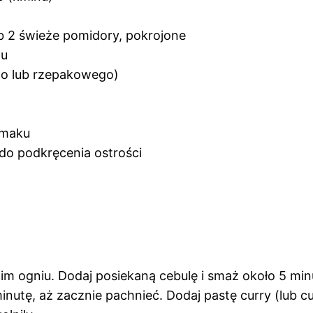
b 2 świeże pomidory, pokrojone
żu
ego lub rzepakowego)
smaku
li do podkręcenia ostrości
m ogniu. Dodaj posiekaną cebulę i smaż około 5 minut,
minutę, aż zacznie pachnieć. Dodaj pastę curry (lub c