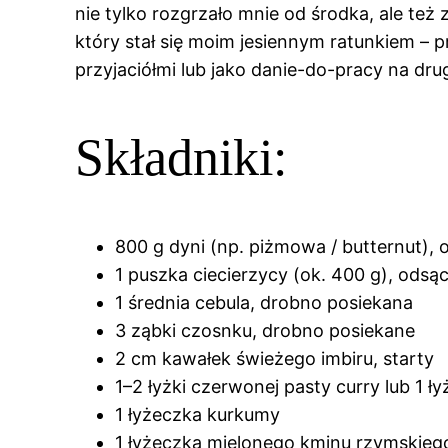
nie tylko rozgrzało mnie od środka, ale też
który stał się moim jesiennym ratunkiem – 
przyjaciółmi lub jako danie-do-pracy na drug
Składniki:
800 g dyni (np. piżmowa / butternut), 
1 puszka ciecierzycy (ok. 400 g), odsą
1 średnia cebula, drobno posiekana
3 ząbki czosnku, drobno posiekane
2 cm kawałek świeżego imbiru, starty
1–2 łyżki czerwonej pasty curry lub 1 ł
1 łyżeczka kurkumy
1 łyżeczka mielonego kminu rzymskieg