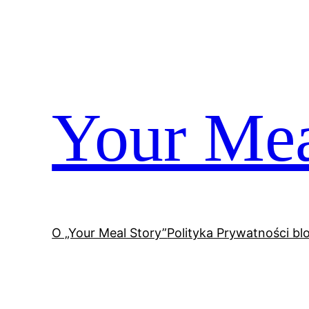
Przejdź
do
treści
Your Mea
O „Your Meal Story”
Polityka Prywatności bl