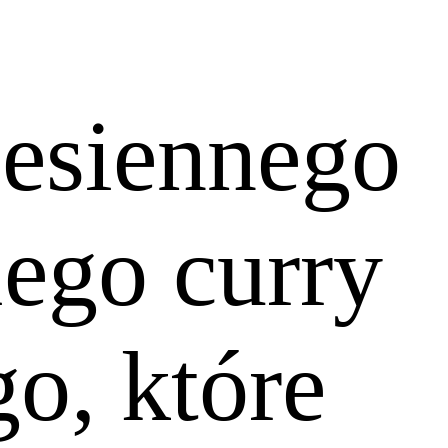
jesiennego
ego curry
o, które