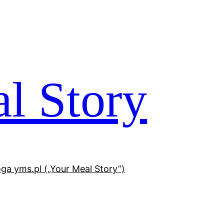
l Story
oga yms.pl („Your Meal Story”)