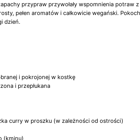
 zapachy przypraw przywołały wspomnienia potraw z po
prosty, pełen aromatów i całkowicie wegański. Pokoch
i dzień.
obranej i pokrojonej w kostkę
czona i przepłukana
yżka curry w proszku (w zależności od ostrości)
o (kminu)