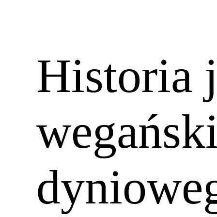
Historia 
wegański
dynioweg