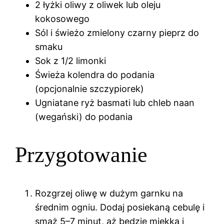
2 łyżki oliwy z oliwek lub oleju
kokosowego
Sól i świeżo zmielony czarny pieprz do
smaku
Sok z 1/2 limonki
Świeża kolendra do podania
(opcjonalnie szczypiorek)
Ugniatane ryż basmati lub chleb naan
(wegański) do podania
Przygotowanie
Rozgrzej oliwę w dużym garnku na
średnim ogniu. Dodaj posiekaną cebulę i
smaż 5–7 minut, aż będzie miękka i