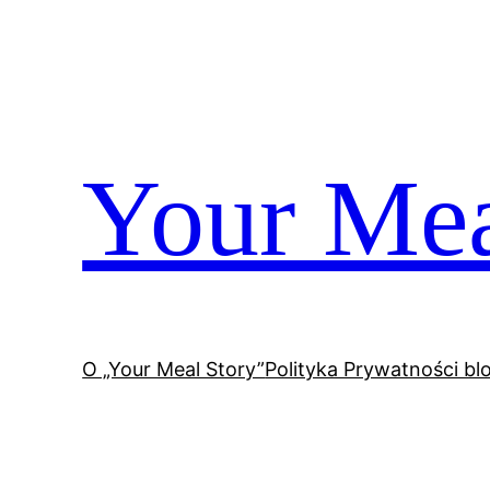
Przejdź
do
treści
Your Mea
O „Your Meal Story”
Polityka Prywatności bl