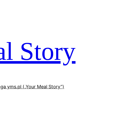
l Story
oga yms.pl („Your Meal Story”)