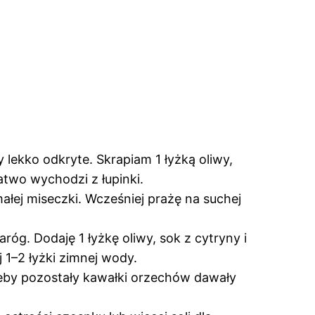
lekko odkryte. Skrapiam 1 łyżką oliwy,
łatwo wychodzi z łupinki.
łej miseczki. Wcześniej prażę na suchej
óg. Dodaję 1 łyżkę oliwy, sok z cytryny i
j 1–2 łyżki zimnej wody.
żeby pozostały kawałki orzechów dawały