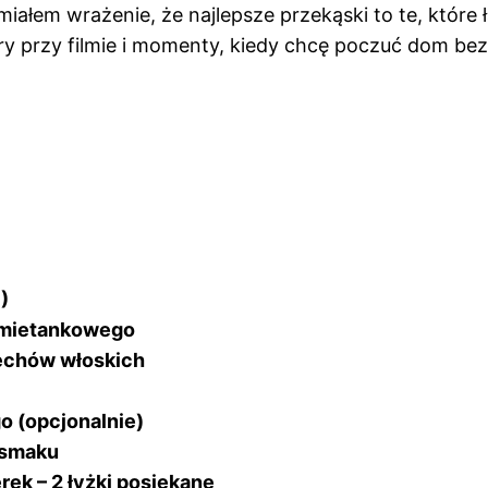
iałem wrażenie, że najlepsze przekąski to te, które ł
ry przy filmie i momenty, kiedy chcę poczuć dom bez
)
śmietankowego
zechów włoskich
o (opcjonalnie)
o smaku
erek – 2 łyżki posiekane