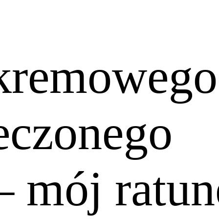
 kremowego
ieczonego
– mój ratun