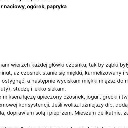
r naciowy, ogórek, papryka
m wierzch każdej główki czosnku, tak by ząbki były 
inut, aż czosnek stanie się miękki, karmelizowany i 
stygnąć, a następnie wyciskam miękki miąższ do ma
uty), studzę i lekko siekam.
iksera łączę upieczony czosnek, jogurt grecki i twar
emowej konsystencji. Jeśli wolisz luźniejszy dip, doda
ła, doprawiam solą i pieprzem. Mieszam delikatnie, 