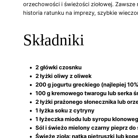
orzechowości i świeżości ziołowej. Zawsze m
historia ratunku na imprezy, szybkie wieczo
Składniki
2 główki czosnku
2 łyżki oliwy z oliwek
200 g jogurtu greckiego (najlepiej 10%
100 g kremowego twarogu lub serka 
2 łyżki prażonego słonecznika lub or
1 łyżka soku z cytryny
1 łyżeczka miodu lub syropu klonoweg
Sól i świeżo mielony czarny pieprz d
Świeże zioła: natka pietruszki lub kop