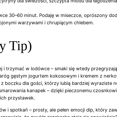
cytryny dla świeżości, szczypta miodu dla łagodzenia 
ce 30–60 minut. Podaję w miseczce, oprószony dod
rojonymi warzywami i chrupiącym chlebem.
y Tip)
 trzymać w lodówce – smaki się wtedy przegryzają, a 
twaróg gęstym jogurtem kokosowym i kremem z nerko
 z boczku dla gości, którzy lubią bardziej wyraziste 
smarowania kanapek – dzięki pieczonemu czosnkowi 
kich przystawek.
 i spotkań – prosty, ale pełen emocji dip, który zaw