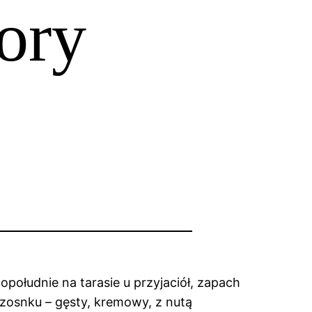
zory
południe na tarasie u przyjaciół, zapach
 czosnku – gęsty, kremowy, z nutą