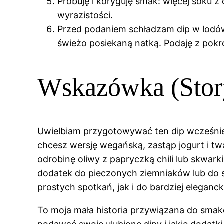
Próbuję i koryguję smak: więcej soku z 
wyrazistości.
Przed podaniem schładzam dip w lodów
świeżo posiekaną natką. Podaję z pok
Wskazówka (Stor
Uwielbiam przygotowywać ten dip wcześniej i
chcesz wersję wegańską, zastąp jogurt i 
odrobinę oliwy z papryczką chili lub skwarki
dodatek do pieczonych ziemniaków lub do 
prostych spotkań, jak i do bardziej eleganc
To moja mała historia przywiązana do smaków