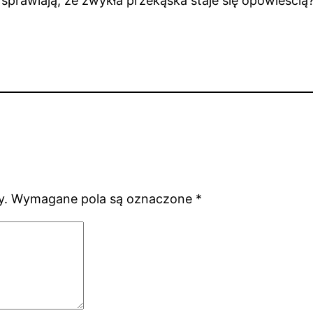
 sprawiają, że zwykła przekąska staje się opowieścią
y.
Wymagane pola są oznaczone
*