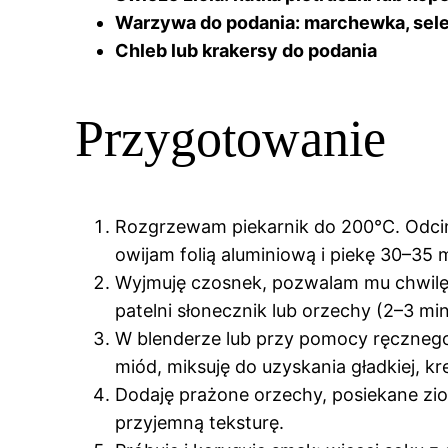
Warzywa do podania: marchewka, sele
Chleb lub krakersy do podania
Przygotowanie
Rozgrzewam piekarnik do 200°C. Odcina
owijam folią aluminiową i piekę 30–35 m
Wyjmuję czosnek, pozwalam mu chwilę o
patelni słonecznik lub orzechy (2–3 min
W blenderze lub przy pomocy ręcznego m
miód, miksuję do uzyskania gładkiej, kr
Dodaję prażone orzechy, posiekane zio
przyjemną teksturę.