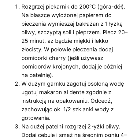
Rozgrzej piekarnik do 200°C (góra-dół).
Na blaszce wyłożonej papierem do
pieczenia wymieszaj bakłażan z 1 łyżką
oliwy, szczyptą soli i pieprzem. Piecz 20–
25 minut, aż będzie miękki i lekko
złocisty. W połowie pieczenia dodaj
pomidorki cherry (jeśli używasz
pomidorów krojonych, dodaj je później
na patelnię).
W dużym garnku zagotuj osoloną wodę i
ugotuj makaron al dente zgodnie z
instrukcją na opakowaniu. Odcedź,
zachowując ok. 1/2 szklanki wody z
gotowania.
Na dużej patelni rozgrzej 2 łyżki oliwy.
Dodaj cebulę i smaż na średnim ogniu 4–