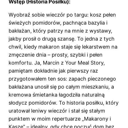
Wstęp (Historia Posiłku):
Wyobraź sobie wieczór po targu: kosz pełen
świeżych pomidorów, pachnąca bazylia i
bakłażan, który patrzy na mnie z wystawy,
jakby prosił o drugą szansę. To jedna z tych
chwil, kiedy makaron staje się lekarstwem na
zmęczenie dnia – prosty, szybki i pełen
komfortu. Ja, Marcin z Your Meal Story,
pamiętam dokładnie jak pierwszy raz
przygotowałem ten sos: zapach pieczonego
bakłażana unosił się po całym mieszkaniu, a
kremowa śmietanka łagodziła naturalną
słodycz pomidorów. To historia posiłku, który
uratował leniwy wieczór i stał się stałym
punktem w moim repertuarze „Makarony i
Kasze” – idealny, gdy chcę poczuć dom bez