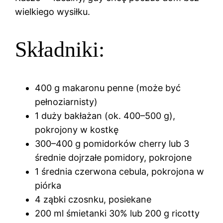
wielkiego wysiłku.
Składniki:
400 g makaronu penne (może być
pełnoziarnisty)
1 duży bakłażan (ok. 400–500 g),
pokrojony w kostkę
300–400 g pomidorków cherry lub 3
średnie dojrzałe pomidory, pokrojone
1 średnia czerwona cebula, pokrojona w
piórka
4 ząbki czosnku, posiekane
200 ml śmietanki 30% lub 200 g ricotty