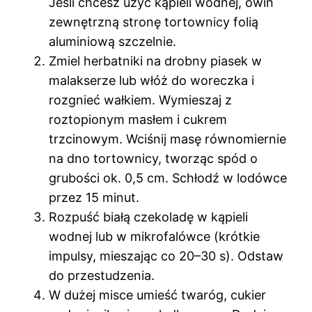
Jeśli chcesz użyć kąpieli wodnej, owiń
zewnętrzną stronę tortownicy folią
aluminiową szczelnie.
Zmiel herbatniki na drobny piasek w
malakserze lub włóż do woreczka i
rozgnieć wałkiem. Wymieszaj z
roztopionym masłem i cukrem
trzcinowym. Wciśnij masę równomiernie
na dno tortownicy, tworząc spód o
grubości ok. 0,5 cm. Schłodź w lodówce
przez 15 minut.
Rozpuść białą czekoladę w kąpieli
wodnej lub w mikrofalówce (krótkie
impulsy, mieszając co 20–30 s). Odstaw
do przestudzenia.
W dużej misce umieść twaróg, cukier