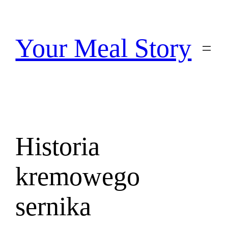
Przejdź
do
treści
Your Meal Story
Historia
kremowego
sernika