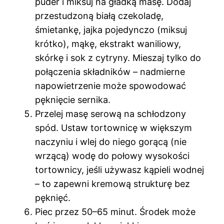
puder i miksuj na gładką masę. Dodaj
przestudzoną białą czekoladę,
śmietankę, jajka pojedynczo (miksuj
krótko), mąkę, ekstrakt waniliowy,
skórkę i sok z cytryny. Mieszaj tylko do
połączenia składników – nadmierne
napowietrzenie może spowodować
pęknięcie sernika.
Przelej masę serową na schłodzony
spód. Ustaw tortownicę w większym
naczyniu i wlej do niego gorącą (nie
wrzącą) wodę do połowy wysokości
tortownicy, jeśli używasz kąpieli wodnej
– to zapewni kremową strukturę bez
pęknięć.
Piec przez 50–65 minut. Środek może