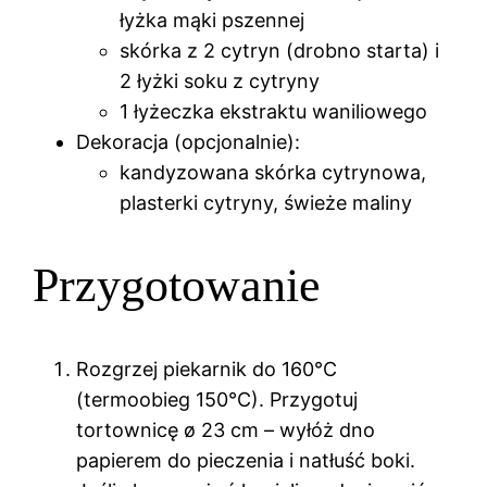
łyżka mąki pszennej
skórka z 2 cytryn (drobno starta) i
2 łyżki soku z cytryny
1 łyżeczka ekstraktu waniliowego
Dekoracja (opcjonalnie):
kandyzowana skórka cytrynowa,
plasterki cytryny, świeże maliny
Przygotowanie
Rozgrzej piekarnik do 160°C
(termoobieg 150°C). Przygotuj
tortownicę ø 23 cm – wyłóż dno
papierem do pieczenia i natłuść boki.