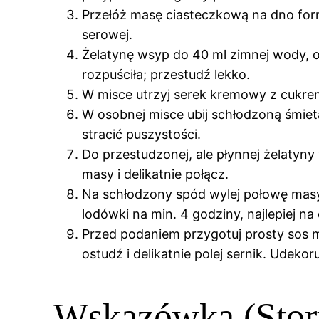
Przełóż masę ciasteczkową na dno for
serowej.
Żelatynę wsyp do 40 ml zimnej wody, od
rozpuściła; przestudź lekko.
W misce utrzyj serek kremowy z cukre
W osobnej misce ubij schłodzoną śmiet
stracić puszystości.
Do przestudzonej, ale płynnej żelatyny
masy i delikatnie połącz.
Na schłodzony spód wylej połowę masy 
lodówki na min. 4 godziny, najlepiej na 
Przed podaniem przygotuj prosty sos mal
ostudź i delikatnie polej sernik. Udekor
Wskazówka (Stor