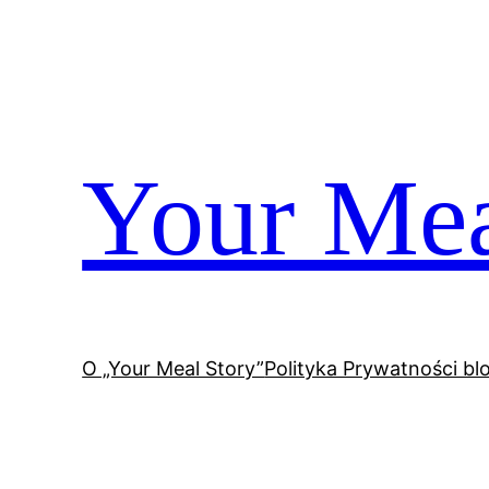
Przejdź
do
treści
Your Mea
O „Your Meal Story”
Polityka Prywatności bl