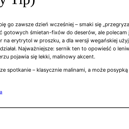
obię go zawsze dzień wcześniej – smaki się „przegryza
yć gotowych śmietan-fixów do deserów, ale polecam j
a erytrytol w proszku, a dla wersji wegańskiej użyj 
ziałał. Najważniejsze: sernik ten to opowieść o leni
erzu pojawia się lekki, malinowy akcent.
ze spotkanie – klasycznie malinami, a może posypką z
ia