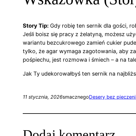
Story Tip:
Gdy robię ten sernik dla gości, r
Jeśli boisz się pracy z żelatyną, możesz uż
wariantu bezcukrowego zamień cukier puder n
tylko, że agar wymaga zagotowania, aby zad
pośpiechu, jest rozmowa i śmiech – a na tal
Jak Ty udekorowałbyś ten sernik na najbliżs
11 stycznia, 2026
smacznego
Desery bez pieczen
Dodaj komentarz