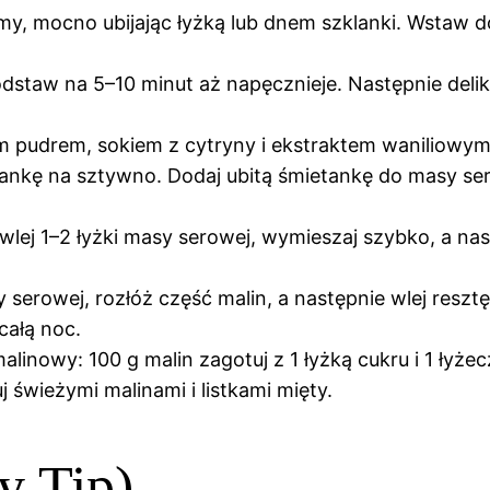
my, mocno ubijając łyżką lub dnem szklanki. Wstaw 
staw na 5–10 minut aż napęcznieje. Następnie delikat
m pudrem, sokiem z cytryny i ekstraktem waniliowym
ankę na sztywno. Dodaj ubitą śmietankę do masy sero
 wlej 1–2 łyżki masy serowej, wymieszaj szybko, a na
serowej, rozłóż część malin, a następnie wlej resz
całą noc.
inowy: 100 g malin zagotuj z 1 łyżką cukru i 1 łyżecz
uj świeżymi malinami i listkami mięty.
y Tip)