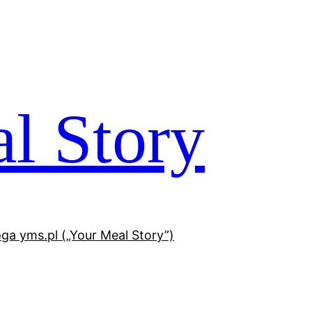
l Story
oga yms.pl („Your Meal Story”)