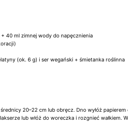
i) + 40 ml zimnej wody do napęcznienia
oracji)
atyny (ok. 6 g) i ser wegański + śmietanka roślinna
o średnicy 20–22 cm lub obręcz. Dno wyłóż papierem 
alakserze lub włóż do woreczka i rozgnieć wałkiem.