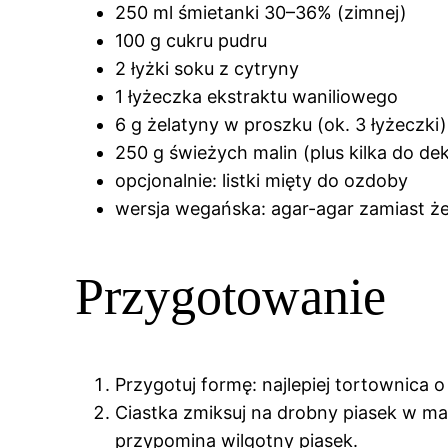
250 ml śmietanki 30–36% (zimnej)
100 g cukru pudru
2 łyżki soku z cytryny
1 łyżeczka ekstraktu waniliowego
6 g żelatyny w proszku (ok. 3 łyżeczk
250 g świeżych malin (plus kilka do dek
opcjonalnie: listki mięty do ozdoby
wersja wegańska: agar-agar zamiast żel
Przygotowanie
Przygotuj formę: najlepiej tortownica 
Ciastka zmiksuj na drobny piasek w m
przypomina wilgotny piasek.