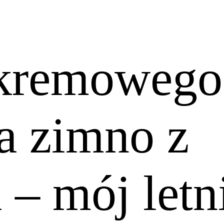
 kremowego
na zimno z
 – mój letn