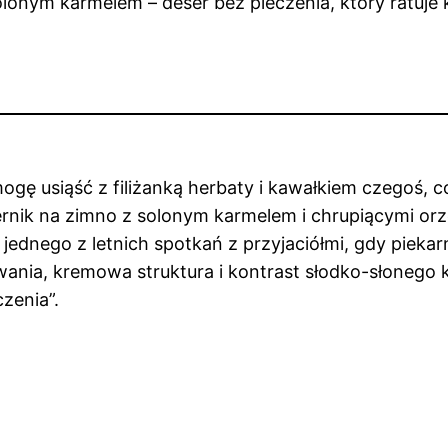
gę usiąść z filiżanką herbaty i kawałkiem czegoś, c
rnik na zimno z solonym karmelem i chrupiącymi orze
jednego z letnich spotkań z przyjaciółmi, gdy piekar
nia, kremowa struktura i kontrast słodko-słonego ka
zenia”.