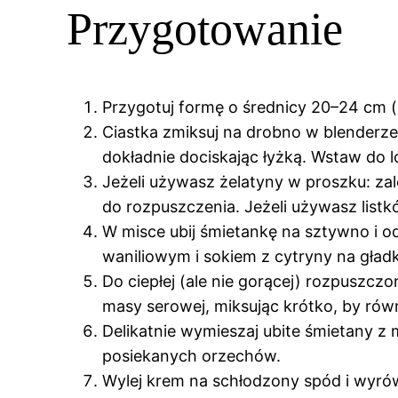
Przygotowanie
Przygotuj formę o średnicy 20–24 cm (
Ciastka zmiksuj na drobno w blenderz
dokładnie dociskając łyżką. Wstaw do 
Jeżeli używasz żelatyny w proszku: zal
do rozpuszczenia. Jeżeli używasz list
W misce ubij śmietankę na sztywno i 
waniliowym i sokiem z cytryny na gład
Do ciepłej (ale nie gorącej) rozpuszcz
masy serowej, miksując krótko, by rów
Delikatnie wymieszaj ubite śmietany z
posiekanych orzechów.
Wylej krem na schłodzony spód i wyrów