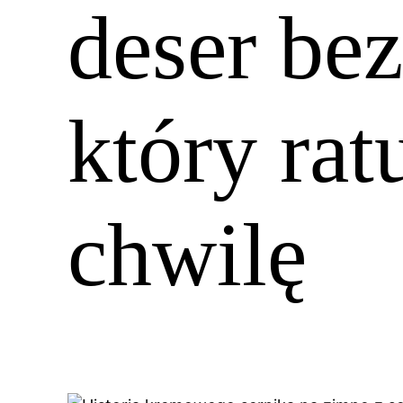
deser bez
który rat
chwilę