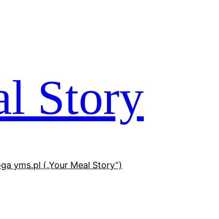
l Story
oga yms.pl („Your Meal Story”)