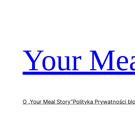
Przejdź
do
treści
Your Mea
O „Your Meal Story”
Polityka Prywatności bl