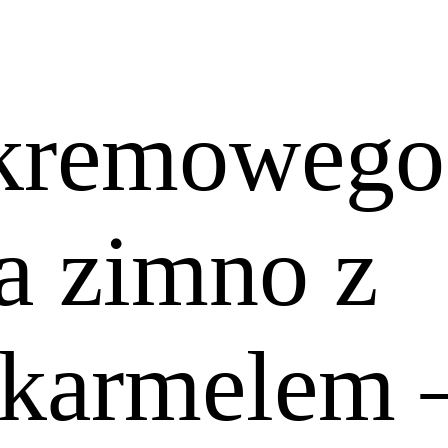
 kremowego
na zimno z
 karmelem 