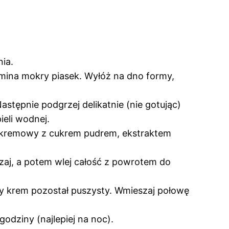
ia.
mina mokry piasek. Wyłóż na dno formy,
astępnie podgrzej delikatnie (nie gotując)
ieli wodnej.
r kremowy z cukrem pudrem, ekstraktem
szaj, a potem wlej całość z powrotem do
by krem pozostał puszysty. Wmieszaj połowę
dziny (najlepiej na noc).