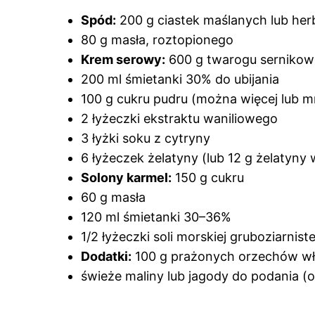
Spód:
200 g ciastek maślanych lub he
80 g masła, roztopionego
Krem serowy:
600 g twarogu sernikow
200 ml śmietanki 30% do ubijania
100 g cukru pudru (można więcej lub m
2 łyżeczki ekstraktu waniliowego
3 łyżki soku z cytryny
6 łyżeczek żelatyny (lub 12 g żelatyny
Solony karmel:
150 g cukru
60 g masła
120 ml śmietanki 30–36%
1/2 łyżeczki soli morskiej gruboziarniste
Dodatki:
100 g prażonych orzechów wł
świeże maliny lub jagody do podania (o