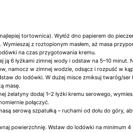
najlepiej tortownica). Wyłóż dno papierem do pieczen
e. Wymieszaj z roztopionym masłem, aż masa przypo
lodówki na czas przygotowania kremu.
ej ją 6 łyżkami zimnej wody i odstaw na 5–10 minut. N
ków, namocz w zimnej wodzie, odsącz i rozpuść w kąp
odstaw do lodówki. W dużej misce zmiksuj twaróg/se
ką masę.
onej żelatyny dodaj 1–2 łyżki kremu serowego, wymie
nomiernie połączyć.
 masą serową szpatułką – ruchami od dołu do góry, a
naj powierzchnię. Wstaw do lodówki na minimum 4 go