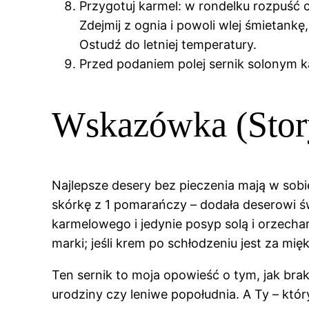
Przygotuj karmel: w rondelku rozpuść c
Zdejmij z ognia i powoli wlej śmietankę
Ostudź do letniej temperatury.
Przed podaniem polej sernik solonym k
Wskazówka (Stor
Najlepsze desery bez pieczenia mają w sobie
skórkę z 1 pomarańczy – dodała deserowi św
karmelowego i jedynie posyp solą i orzecham
marki; jeśli krem po schłodzeniu jest za mię
Ten sernik to moja opowieść o tym, jak brak
urodziny czy leniwe popołudnia. A Ty – który