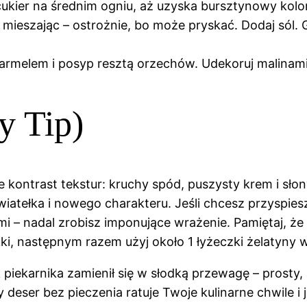
ukier na średnim ogniu, aż uzyska bursztynowy kolor
, mieszając – ostrożnie, bo może pryskać. Dodaj sól. 
armelem i posyp resztą orzechów. Udekoruj malinami 
y Tip)
 kontrast tekstur: kruchy spód, puszysty krem i słony
iatełka i nowego charakteru. Jeśli chcesz przyspie
i – nadal zrobisz imponujące wrażenie. Pamiętaj, że 
kki, następnym razem użyj około 1 łyżeczki żelatyny w
 piekarnika zamienił się w słodką przewagę – prosty,
 deser bez pieczenia ratuje Twoje kulinarne chwile i j