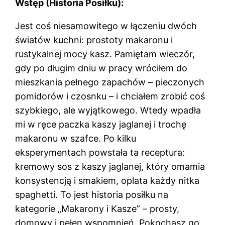
Wstęp (Historia Posiłku):
Jest coś niesamowitego w łączeniu dwóch
światów kuchni: prostoty makaronu i
rustykalnej mocy kasz. Pamiętam wieczór,
gdy po długim dniu w pracy wróciłem do
mieszkania pełnego zapachów – pieczonych
pomidorów i czosnku – i chciałem zrobić coś
szybkiego, ale wyjątkowego. Wtedy wpadła
mi w ręce paczka kaszy jaglanej i trochę
makaronu w szafce. Po kilku
eksperymentach powstała ta receptura:
kremowy sos z kaszy jaglanej, który omamia
konsystencją i smakiem, oplata każdy nitka
spaghetti. To jest historia posiłku na
kategorie „Makarony i Kasze” – prosty,
domowy i pełen wspomnień. Pokochasz go