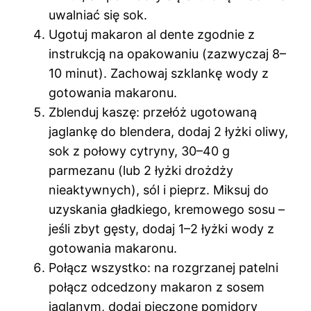
uwalniać się sok.
Ugotuj makaron al dente zgodnie z
instrukcją na opakowaniu (zazwyczaj 8–
10 minut). Zachowaj szklankę wody z
gotowania makaronu.
Zblenduj kaszę: przełóż ugotowaną
jaglankę do blendera, dodaj 2 łyżki oliwy,
sok z połowy cytryny, 30–40 g
parmezanu (lub 2 łyżki drożdży
nieaktywnych), sól i pieprz. Miksuj do
uzyskania gładkiego, kremowego sosu –
jeśli zbyt gęsty, dodaj 1–2 łyżki wody z
gotowania makaronu.
Połącz wszystko: na rozgrzanej patelni
połącz odcedzony makaron z sosem
jaglanym, dodaj pieczone pomidory