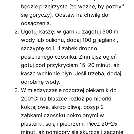
będzie przejrzysta (to ważne, by pozbyć
się goryczy). Odstaw na chwilę do
odsączenia.
Ugotuj kaszę: w garnku zagotuj 500 ml
wody lub bulionu, dodaj 100 g jaglanki,
szczyptę soli i 1 ząbek drobno
posiekanego czosnku. Zmniejsz ogień i
gotuj pod przykryciem 15–20 minut, aż
kasza wchłonie płyn. Jeśli trzeba, dodaj
odrobinę wody.
W międzyczasie rozgrzej piekarnik do
200°C: na blaszce rozłóż pomidorki
koktajlowe, skrop oliwą, posyp 2
ząbkami czosnku pokrojonymi w
plasterki, solą i pieprzem. Piecz 20–25
minut, aż pomidory się skurczą i zacznie