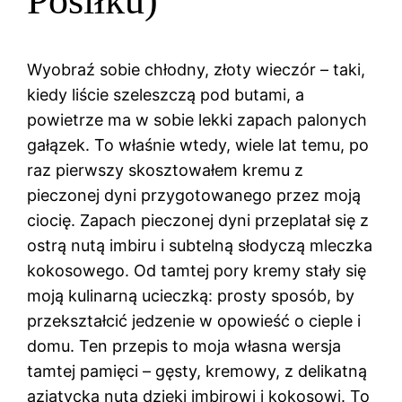
Posiłku)
Wyobraź sobie chłodny, złoty wieczór – taki,
kiedy liście szeleszczą pod butami, a
powietrze ma w sobie lekki zapach palonych
gałązek. To właśnie wtedy, wiele lat temu, po
raz pierwszy skosztowałem kremu z
pieczonej dyni przygotowanego przez moją
ciocię. Zapach pieczonej dyni przeplatał się z
ostrą nutą imbiru i subtelną słodyczą mleczka
kokosowego. Od tamtej pory kremy stały się
moją kulinarną ucieczką: prosty sposób, by
przekształcić jedzenie w opowieść o cieple i
domu. Ten przepis to moja własna wersja
tamtej pamięci – gęsty, kremowy, z delikatną
azjatycką nutą dzięki imbirowi i kokosowi. To