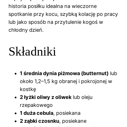
historia posiłku idealna na wieczorne
spotkanie przy kocu, szybką kolację po pracy
lub jako sposób na przytulenie kogoś w
chłodny dzień.
Składniki
1 średnia dynia piżmowa (butternut)
lub
około 1,2–1,5 kg obranej i pokrojonej w
kostkę
2 łyżki oliwy z oliwek
lub oleju
rzepakowego
1 duża cebula
, posiekana
2 ząbki czosnku
, posiekane