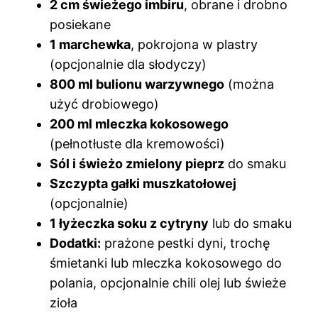
2 cm świeżego imbiru
, obrane i drobno
posiekane
1 marchewka
, pokrojona w plastry
(opcjonalnie dla słodyczy)
800 ml bulionu warzywnego
(można
użyć drobiowego)
200 ml mleczka kokosowego
(pełnotłuste dla kremowości)
Sól i świeżo zmielony pieprz
do smaku
Szczypta gałki muszkatołowej
(opcjonalnie)
1 łyżeczka soku z cytryny
lub do smaku
Dodatki:
prażone pestki dyni, trochę
śmietanki lub mleczka kokosowego do
polania, opcjonalnie chili olej lub świeże
zioła