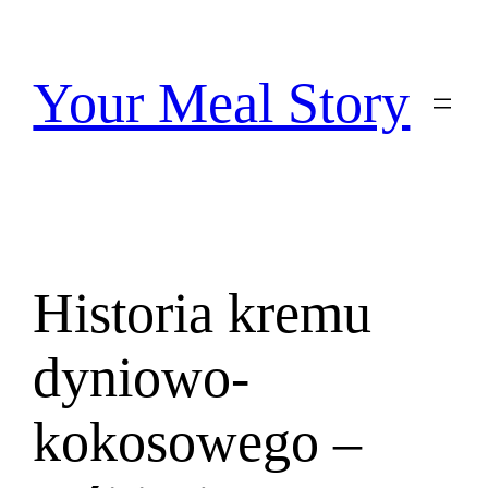
Przejdź
do
treści
Your Meal Story
Historia kremu
dyniowo-
kokosowego –