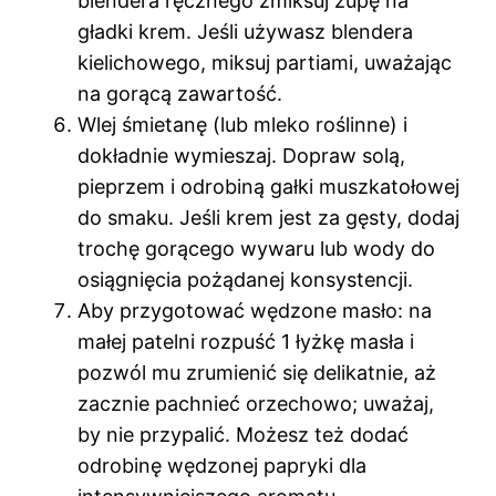
blendera ręcznego zmiksuj zupę na
gładki krem. Jeśli używasz blendera
kielichowego, miksuj partiami, uważając
na gorącą zawartość.
Wlej śmietanę (lub mleko roślinne) i
dokładnie wymieszaj. Dopraw solą,
pieprzem i odrobiną gałki muszkatołowej
do smaku. Jeśli krem jest za gęsty, dodaj
trochę gorącego wywaru lub wody do
osiągnięcia pożądanej konsystencji.
Aby przygotować wędzone masło: na
małej patelni rozpuść 1 łyżkę masła i
pozwól mu zrumienić się delikatnie, aż
zacznie pachnieć orzechowo; uważaj,
by nie przypalić. Możesz też dodać
odrobinę wędzonej papryki dla