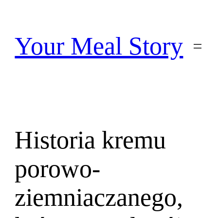
Przejdź
do
treści
Your Meal Story
Historia kremu
porowo-
ziemniaczanego,