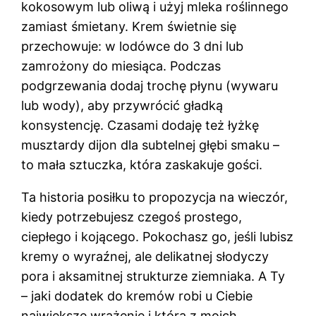
kokosowym lub oliwą i użyj mleka roślinnego
zamiast śmietany. Krem świetnie się
przechowuje: w lodówce do 3 dni lub
zamrożony do miesiąca. Podczas
podgrzewania dodaj trochę płynu (wywaru
lub wody), aby przywrócić gładką
konsystencję. Czasami dodaję też łyżkę
musztardy dijon dla subtelnej głębi smaku –
to mała sztuczka, która zaskakuje gości.
Ta historia posiłku to propozycja na wieczór,
kiedy potrzebujesz czegoś prostego,
ciepłego i kojącego. Pokochasz go, jeśli lubisz
kremy o wyraźnej, ale delikatnej słodyczy
pora i aksamitnej strukturze ziemniaka. A Ty
– jaki dodatek do kremów robi u Ciebie
największe wrażenie i którą z moich