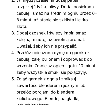
W międzyczasie na dużej patelni
rozgrzej 1 łyżkę oliwy. Dodaj posiekaną
cebulę i smaż na średnim ogniu przez 6–
8 minut, aż stanie się szklista i lekko
złota.
Dodaj czosnek i świeży imbir, smaż
kolejną minutę, aż uwolnią aromat.
Uważaj, żeby ich nie przypalić.
Przełóż upieczoną dynię do garnka z
cebulą, zalej bulionem i doprowadź do
wrzenia. Zmniejsz ogień i gotuj 10 minut,
żeby wszystkie smaki się połączyły.
Zdjąć garnek z ognia i zmiksuj
zawartość blenderem ręcznym lub
przełóż porcjami do blendera
kielichowego. Blenduj na gładki,