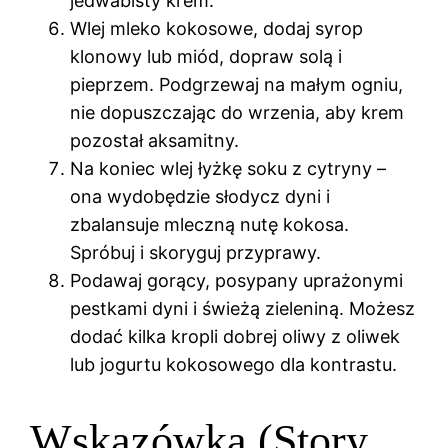
jedwabisty krem.
Wlej mleko kokosowe, dodaj syrop
klonowy lub miód, dopraw solą i
pieprzem. Podgrzewaj na małym ogniu,
nie dopuszczając do wrzenia, aby krem
pozostał aksamitny.
Na koniec wlej łyżkę soku z cytryny –
ona wydobędzie słodycz dyni i
zbalansuje mleczną nutę kokosa.
Spróbuj i skoryguj przyprawy.
Podawaj gorący, posypany uprażonymi
pestkami dyni i świeżą zieleniną. Możesz
dodać kilka kropli dobrej oliwy z oliwek
lub jogurtu kokosowego dla kontrastu.
Wskazówka (Story