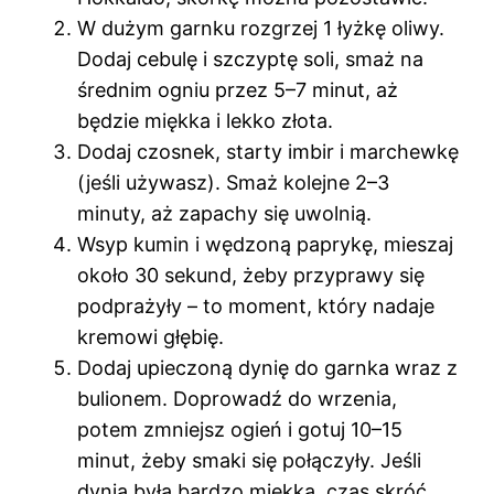
W dużym garnku rozgrzej 1 łyżkę oliwy.
Dodaj cebulę i szczyptę soli, smaż na
średnim ogniu przez 5–7 minut, aż
będzie miękka i lekko złota.
Dodaj czosnek, starty imbir i marchewkę
(jeśli używasz). Smaż kolejne 2–3
minuty, aż zapachy się uwolnią.
Wsyp kumin i wędzoną paprykę, mieszaj
około 30 sekund, żeby przyprawy się
podprażyły – to moment, który nadaje
kremowi głębię.
Dodaj upieczoną dynię do garnka wraz z
bulionem. Doprowadź do wrzenia,
potem zmniejsz ogień i gotuj 10–15
minut, żeby smaki się połączyły. Jeśli
dynia była bardzo miękka, czas skróć.