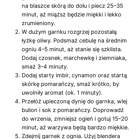
na blaszce skórą do dołu i piecz 25–35
minut, aż miąższ będzie miękki i lekko
zrumieniony.
W dużym garnku rozgrzej pozostałą
łyżkę oliwy. Podsmaż cebulę na średnim
ogniu 4–5 minut, aż stanie się szklista.
Dodaj czosnek, marchewkę i ziemniaka,
smaż 3–4 minuty.
Dodaj starty imbir, cynamon oraz startą
skórkę pomarańczy, smaż krótko, by
uwolniły aromat (ok. 1 minuty).
Przełóż upieczoną dynię do garnka, wlej
bulion i sok z pomarańczy. Doprowadź
do wrzenia, zmniejsz ogień i gotuj 15–20
minut, aż warzywa będą bardzo miękkie.
Zdejmij garnek z ognia. Użyj blendera