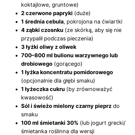
koktajlowe, gruntowe)
2 czerwone papryki
(duże)
1 średnia cebula
, pokrojona na ćwiartki
4 ząbki czosnku
(ze skórką, aby się nie
przypalił podczas pieczenia)
3 łyżki oliwy z oliwek
700–800 ml bulionu warzywnego lub
drobiowego
(gorącego)
1 łyżka koncentratu pomidorowego
(opcjonalnie dla głębi smaku)
1 łyżeczka cukru
(by zrównoważyć
kwasowość)
Sól i świeżo mielony czarny pieprz
do
smaku
100 ml śmietanki 30%
(lub jogurt grecki/
śmietanka roślinna dla wersji