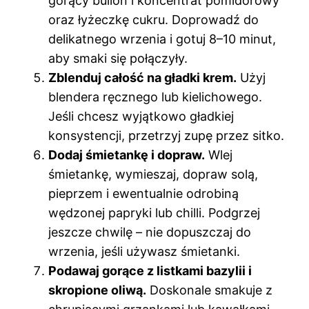
gorący bulion i koncentrat pomidorowy
oraz łyżeczkę cukru. Doprowadź do
delikatnego wrzenia i gotuj 8–10 minut,
aby smaki się połączyły.
Zblenduj całość na gładki krem.
Użyj
blendera ręcznego lub kielichowego.
Jeśli chcesz wyjątkowo gładkiej
konsystencji, przetrzyj zupę przez sitko.
Dodaj śmietankę i dopraw.
Wlej
śmietankę, wymieszaj, dopraw solą,
pieprzem i ewentualnie odrobiną
wędzonej papryki lub chilli. Podgrzej
jeszcze chwilę – nie dopuszczaj do
wrzenia, jeśli używasz śmietanki.
Podawaj gorące z listkami bazylii i
skropione oliwą.
Doskonale smakuje z