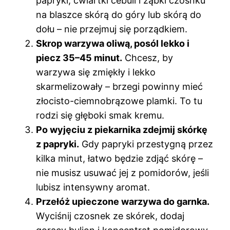
papryki, ćwiartki cebuli i ząbki czosnku
na blaszce skórą do góry lub skórą do
dołu – nie przejmuj się porządkiem.
Skrop warzywa oliwą, posól lekko i
piecz 35–45 minut.
Chcesz, by
warzywa się zmiękły i lekko
skarmelizowały – brzegi powinny mieć
złocisto-ciemnobrązowe plamki. To tu
rodzi się głęboki smak kremu.
Po wyjęciu z piekarnika zdejmij skórkę
z papryki.
Gdy papryki przestygną przez
kilka minut, łatwo będzie zdjąć skórę –
nie musisz usuwać jej z pomidorów, jeśli
lubisz intensywny aromat.
Przełóż upieczone warzywa do garnka.
Wyciśnij czosnek ze skórek, dodaj