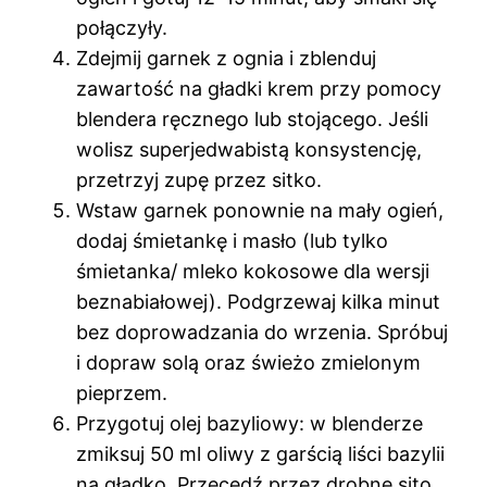
połączyły.
Zdejmij garnek z ognia i zblenduj
zawartość na gładki krem przy pomocy
blendera ręcznego lub stojącego. Jeśli
wolisz superjedwabistą konsystencję,
przetrzyj zupę przez sitko.
Wstaw garnek ponownie na mały ogień,
dodaj śmietankę i masło (lub tylko
śmietanka/ mleko kokosowe dla wersji
beznabiałowej). Podgrzewaj kilka minut
bez doprowadzania do wrzenia. Spróbuj
i dopraw solą oraz świeżo zmielonym
pieprzem.
Przygotuj olej bazyliowy: w blenderze
zmiksuj 50 ml oliwy z garścią liści bazylii
na gładko. Przecedź przez drobne sito,