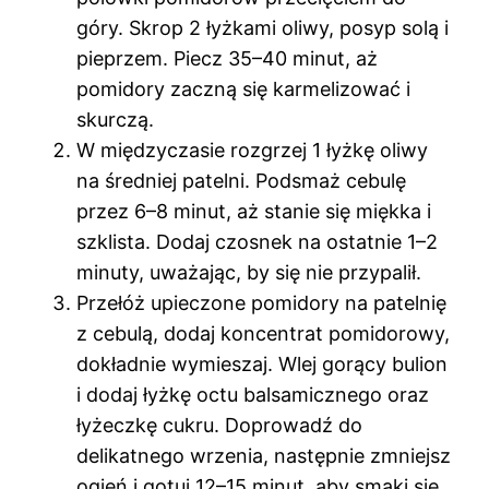
góry. Skrop 2 łyżkami oliwy, posyp solą i
pieprzem. Piecz 35–40 minut, aż
pomidory zaczną się karmelizować i
skurczą.
W międzyczasie rozgrzej 1 łyżkę oliwy
na średniej patelni. Podsmaż cebulę
przez 6–8 minut, aż stanie się miękka i
szklista. Dodaj czosnek na ostatnie 1–2
minuty, uważając, by się nie przypalił.
Przełóż upieczone pomidory na patelnię
z cebulą, dodaj koncentrat pomidorowy,
dokładnie wymieszaj. Wlej gorący bulion
i dodaj łyżkę octu balsamicznego oraz
łyżeczkę cukru. Doprowadź do
delikatnego wrzenia, następnie zmniejsz
ogień i gotuj 12–15 minut, aby smaki się