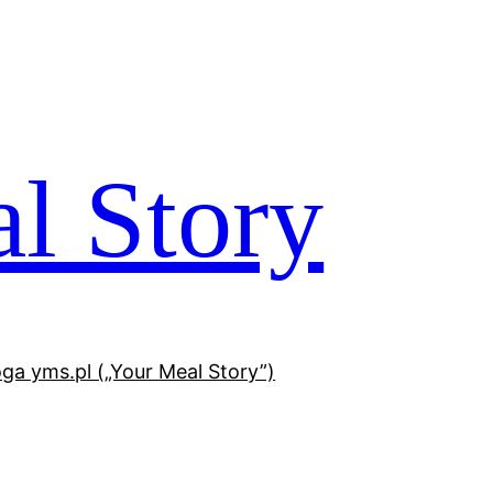
l Story
oga yms.pl („Your Meal Story”)