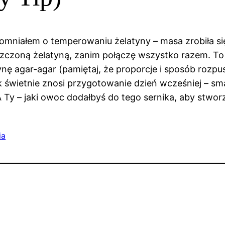
apomniałem o temperowaniu żelatyny – masa zrobiła s
czoną żelatyną, zanim połączę wszystko razem. To mał
ynę agar-agar (pamiętaj, że proporcje i sposób rozpu
 świetnie znosi przygotowanie dzień wcześniej – smak
 Ty – jaki owoc dodałbyś do tego sernika, aby stwor
ia