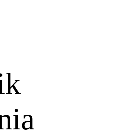
ik
nia