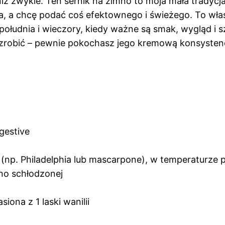
niż zwykle. Ten sernik na zimno to moja mała tradycja
ka, a chcę podać coś efektownego i świeżego. To wła
południa i wieczory, kiedy ważne są smak, wygląd i 
go zrobić – pewnie pokochasz jego kremową konsysten
gestive
np. Philadelphia lub mascarpone), w temperaturze 
no schłodzonej
iona z 1 laski wanilii