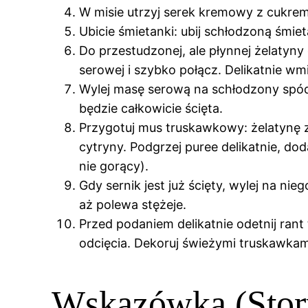
W misie utrzyj serek kremowy z cukrem 
Ubicie śmietanki: ubij schłodzoną śmie
Do przestudzonej, ale płynnej żelatyn
serowej i szybko połącz. Delikatnie wm
Wylej masę serową na schłodzony spód,
będzie całkowicie ścięta.
Przygotuj mus truskawkowy: żelatynę z
cytryny. Podgrzej puree delikatnie, do
nie gorący).
Gdy sernik jest już ścięty, wylej na 
aż polewa stężeje.
Przed podaniem delikatnie odetnij rant
odcięcia. Dekoruj świeżymi truskawkami 
Wskazówka (Stor