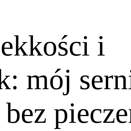
lekkości i
k: mój sern
 bez piecze