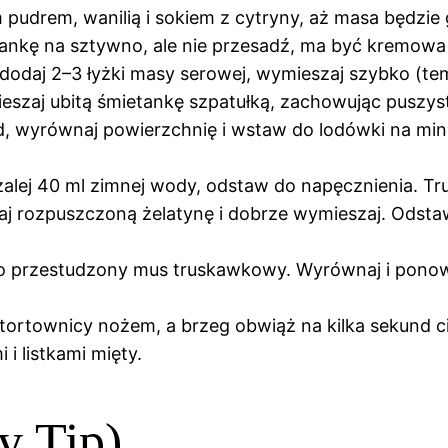
pudrem, wanilią i sokiem z cytryny, aż masa będzie 
tankę na sztywno, ale nie przesadź, ma być kremowa i
y dodaj 2–3 łyżki masy serowej, wymieszaj szybko (t
ieszaj ubitą śmietankę szpatułką, zachowując puszys
 wyrównaj powierzchnię i wstaw do lodówki na min. 
alej 40 ml zimnej wody, odstaw do napęcznienia. Tru
daj rozpuszczoną żelatynę i dobrze wymieszaj. Odsta
niego przestudzony mus truskawkowy. Wyrównaj i pono
 tortownicy nożem, a brzeg obwiąż na kilka sekund c
i listkami mięty.
y Tip)