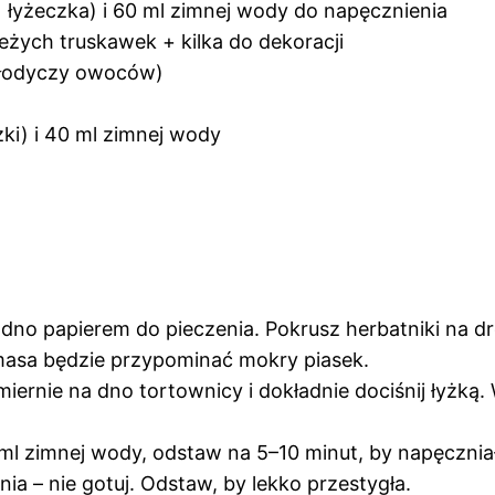
 1 łyżeczka) i 60 ml zimnej wody do napęcznienia
eżych truskawek + kilka do dekoracji
 słodyczy owoców)
zki) i 40 ml zimnej wody
dno papierem do pieczenia. Pokrusz herbatniki na d
masa będzie przypominać mokry piasek.
ernie na dno tortownicy i dokładnie dociśnij łyżką
l zimnej wody, odstaw na 5–10 minut, by napęczniała
a – nie gotuj. Odstaw, by lekko przestygła.