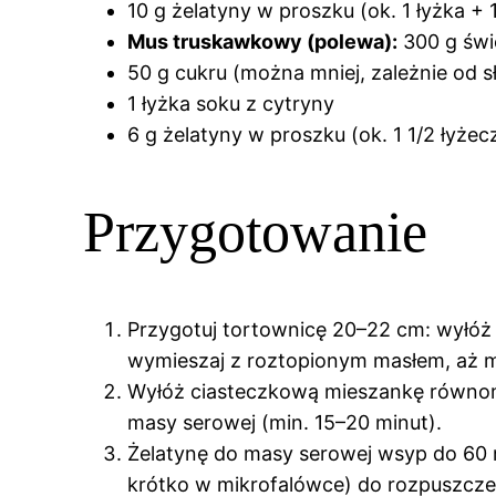
10 g żelatyny w proszku (ok. 1 łyżka +
Mus truskawkowy (polewa):
300 g świ
50 g cukru (można mniej, zależnie od
1 łyżka soku z cytryny
6 g żelatyny w proszku (ok. 1 1/2 łyżec
Przygotowanie
Przygotuj tortownicę 20–22 cm: wyłóż 
wymieszaj z roztopionym masłem, aż 
Wyłóż ciasteczkową mieszankę równomi
masy serowej (min. 15–20 minut).
Żelatynę do masy serowej wsyp do 60 m
krótko w mikrofalówce) do rozpuszczeni