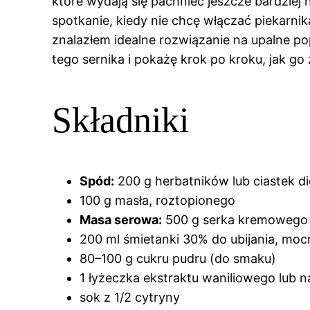
które wydają się pachnieć jeszcze bardziej 
spotkanie, kiedy nie chcę włączać piekarni
znalazłem idealne rozwiązanie na upalne po
tego sernika i pokażę krok po kroku, jak 
Składniki
Spód:
200 g herbatników lub ciastek di
100 g masła, roztopionego
Masa serowa:
500 g serka kremowego (
200 ml śmietanki 30% do ubijania, moc
80–100 g cukru pudru (do smaku)
1 łyżeczka ekstraktu waniliowego lub nas
sok z 1/2 cytryny