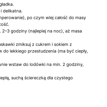
gładka.
 delikatna.
emperowanie), po czym wlej całość do masy
tość.
2–3 godziny (najlepiej na noc), aż masa
skawki zmiksuj z cukrem i sokiem z
w do lekkiego przestudzenia (ma być ciepły,
wnie wstaw do lodówki na min. 2 godziny,
iepłą, suchą ściereczką dla czystego