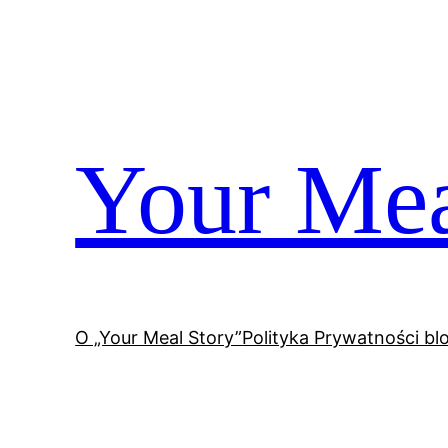
Przejdź
do
treści
Your Mea
O „Your Meal Story”
Polityka Prywatności bl