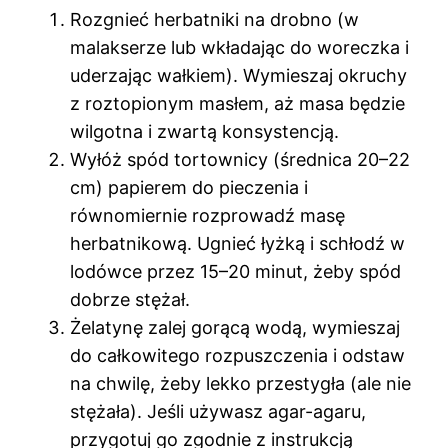
Rozgnieć herbatniki na drobno (w
malakserze lub wkładając do woreczka i
uderzając wałkiem). Wymieszaj okruchy
z roztopionym masłem, aż masa będzie
wilgotna i zwartą konsystencją.
Wyłóż spód tortownicy (średnica 20–22
cm) papierem do pieczenia i
równomiernie rozprowadź masę
herbatnikową. Ugnieć łyżką i schłodź w
lodówce przez 15–20 minut, żeby spód
dobrze stężał.
Żelatynę zalej gorącą wodą, wymieszaj
do całkowitego rozpuszczenia i odstaw
na chwilę, żeby lekko przestygła (ale nie
stężała). Jeśli używasz agar-agaru,
przygotuj go zgodnie z instrukcją