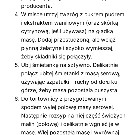
producenta.
W misce utrzyj twaróg z cukrem pudrem
i ekstraktem waniliowym (oraz skórką
cytrynową, jeśli używasz) na gładką
masę. Dodaj przestudzoną, ale wciąż
płynną żelatynę i szybko wymieszaj,
żeby składniki się połączyły.
Ubij śmietankę na sztywno. Delikatnie
połącz ubitej śmietanki z masą serową,
używając szpatułki – ruchy od dołu ku
górze, żeby masa pozostała puszysta.
Do tortownicy z przygotowanym
spodem wylej połowę masy serowej.
Następnie rozsyp na niej część świeżych
malin (połowę) i delikatnie wgnieć je w
masę. Wlej pozostałą masę i wyrównaj