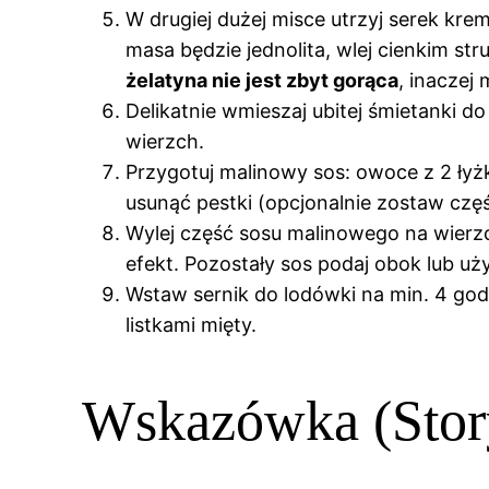
W drugiej dużej misce utrzyj serek kre
masa będzie jednolita, wlej cienkim st
żelatyna nie jest zbyt gorąca
, inaczej
Delikatnie wmieszaj ubitej śmietanki d
wierzch.
Przygotuj malinowy sos: owoce z 2 łyżk
usunąć pestki (opcjonalnie zostaw cz
Wylej część sosu malinowego na wierzc
efekt. Pozostały sos podaj obok lub uży
Wstaw sernik do lodówki na min. 4 godz
listkami mięty.
Wskazówka (Stor