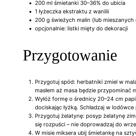
200 ml śmietanki 30–36% do ubicia
1 łyżeczka ekstraktu z wanilii
200 g świeżych malin (lub mieszanych 
opcjonalnie: listki mięty do dekoracji
Przygotowanie
Przygotuj spód: herbatniki zmiel w ma
masłem aż masa będzie przypominać m
Wyłóż formę o średnicy 20–24 cm papie
dociskając łyżką. Schładzaj w lodówce 
Przygotuj żelatynę: posyp żelatynę zim
się rozpuści – nie doprowadzaj do wrze
W misie miksera ubij śmietankę na szt