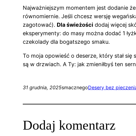
Najważniejszym momentem jest dodanie żelat
równomiernie. Jeśli chcesz wersję wegańską,
zagotować).
Dla świeżości
dodaj więcej sk
eksperymenty: do masy można dodać 1 łyżkę
czekolady dla bogatszego smaku.
To moja opowieść o deserze, który stał się
są w drzwiach. A Ty: jak zmieniłbyś ten ser
31 grudnia, 2025
smacznego
Desery bez pieczeni
Dodaj komentarz