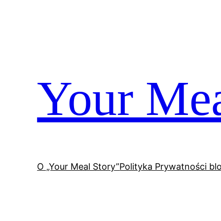
Przejdź
do
treści
Your Mea
O „Your Meal Story”
Polityka Prywatności bl