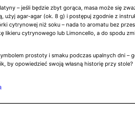
yny – jeśli będzie zbyt gorąca, masa może się zważyć
 użyj agar-agar (ok. 8 g) i postępuj zgodnie z instr
órki cytrynowej niż soku – nada to aromatu bez prze
 likieru cytrynowego lub Limoncello, a do spodu zmi
 symbolem prostoty i smaku podczas upalnych dni – g
nik, by opowiedzieć swoją własną historię przy stole?
a