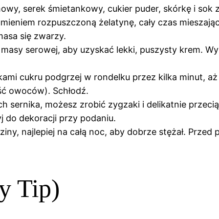
mowy, serek śmietankowy, cukier puder, skórkę i sok 
rumieniem rozpuszczoną żelatynę, cały czas mieszając
 masa się zwarzy.
o masy serowej, aby uzyskać lekki, puszysty krem. W
ami cukru podgrzej w rondelku przez kilka minut, aż 
ęść owoców). Schłodź.
h sernika, możesz zrobić zygzaki i delikatnie prz
j do dekoracji przy podaniu.
iny, najlepiej na całą noc, aby dobrze stężał. Przed
y Tip)