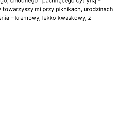
ego, chłodnego i pachnącego cytryną –
ry towarzyszy mi przy piknikach, urodzinach
zenia – kremowy, lekko kwaskowy, z