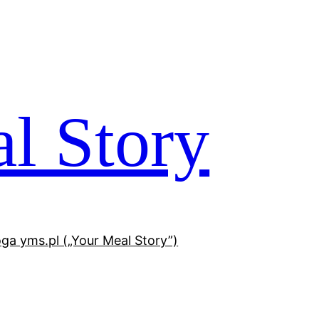
l Story
oga yms.pl („Your Meal Story”)