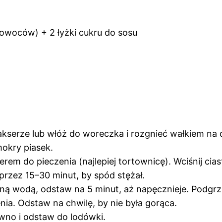
owoców) + 2 łyżki cukru do sosu
lakserze lub włóż do woreczka i rozgnieć wałkiem n
okry piasek.
rem do pieczenia (najlepiej tortownicę). Wciśnij c
przez 15–30 minut, by spód stężał.
ną wodą, odstaw na 5 minut, aż napęcznieje. Podgrzej
nia. Odstaw na chwilę, by nie była gorąca.
ywno i odstaw do lodówki.