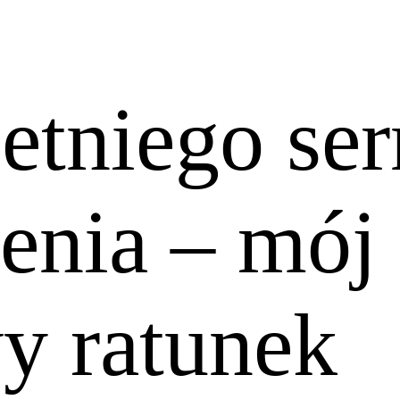
letniego se
zenia – mój
y ratunek