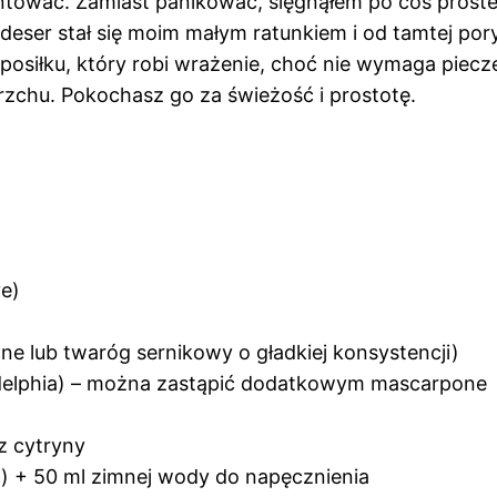
buntować. Zamiast panikować, sięgnąłem po coś prost
 deser stał się moim małym ratunkiem i od tamtej po
 posiłku, który robi wrażenie, choć nie wymaga piec
zchu. Pokochasz go za świeżość i prostotę.
ve)
e lub twaróg sernikowy o gładkiej konsystencji)
adelphia) – można zastąpić dodatkowym mascarpone
 z cytryny
ki) + 50 ml zimnej wody do napęcznienia