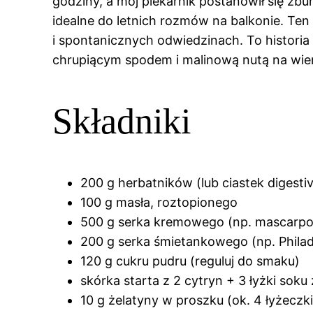
godziny, a mój piekarnik postanowił się z
idealne do letnich rozmów na balkonie. Ten
i spontanicznych odwiedzinach. To historia
chrupiącym spodem i malinową nutą na wier
Składniki
200 g herbatników (lub ciastek digesti
100 g masła, roztopionego
500 g serka kremowego (np. mascarpon
200 g serka śmietankowego (np. Phil
120 g cukru pudru (reguluj do smaku)
skórka starta z 2 cytryn + 3 łyżki soku
10 g żelatyny w proszku (ok. 4 łyżecz