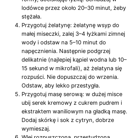
lodówce przez około 20–30 minut, żeby
stężała.
Przygotuj żelatynę: żelatynę wsyp do
małej miseczki, zalej 3–4 łyżkami zimnej
wody i odstaw na 5–10 minut do
napęcznienia. Następnie podgrzej
delikatnie (najlepiej kąpiel wodna lub 10–
15 sekund w mikrofali), aż żelatyna się
rozpuści. Nie dopuszczaj do wrzenia.
Odstaw, aby lekko przestygła.
Przygotuj masę serową: w dużej misce
ubij serek kremowy z cukrem pudrem i
ekstraktem waniliowym na gładką masę.
Dodaj skórkę i sok z cytryn, dobrze
wymieszaj.
Wlej rozpuszczoną, przestudzoną