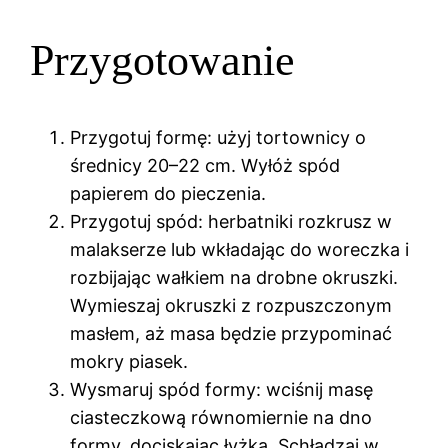
Przygotowanie
Przygotuj formę: użyj tortownicy o
średnicy 20–22 cm. Wyłóż spód
papierem do pieczenia.
Przygotuj spód: herbatniki rozkrusz w
malakserze lub wkładając do woreczka i
rozbijając wałkiem na drobne okruszki.
Wymieszaj okruszki z rozpuszczonym
masłem, aż masa będzie przypominać
mokry piasek.
Wysmaruj spód formy: wciśnij masę
ciasteczkową równomiernie na dno
formy, dociskając łyżką. Schładzaj w