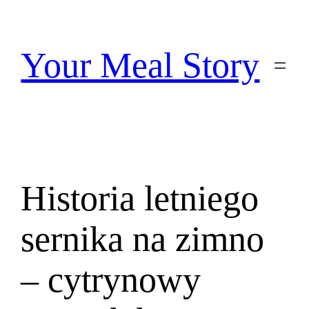
Przejdź
do
treści
Your Meal Story
Historia letniego
sernika na zimno
– cytrynowy