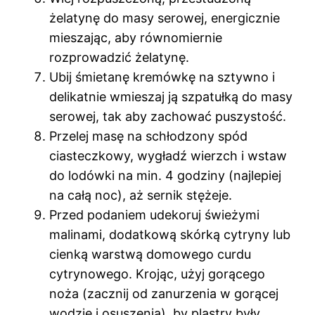
żelatynę do masy serowej, energicznie
mieszając, aby równomiernie
rozprowadzić żelatynę.
Ubij śmietanę kremówkę na sztywno i
delikatnie wmieszaj ją szpatułką do masy
serowej, tak aby zachować puszystość.
Przelej masę na schłodzony spód
ciasteczkowy, wygładź wierzch i wstaw
do lodówki na min. 4 godziny (najlepiej
na całą noc), aż sernik stężeje.
Przed podaniem udekoruj świeżymi
malinami, dodatkową skórką cytryny lub
cienką warstwą domowego curdu
cytrynowego. Krojąc, użyj gorącego
noża (zacznij od zanurzenia w gorącej
wodzie i osuszenia), by plastry były