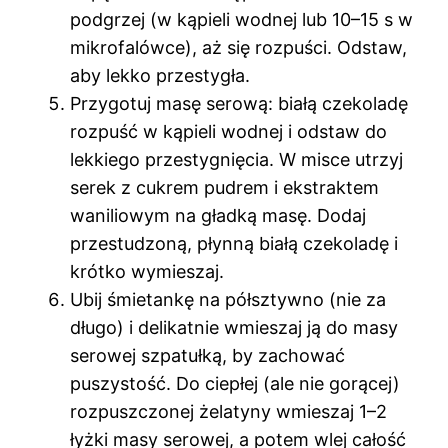
podgrzej (w kąpieli wodnej lub 10–15 s w
mikrofalówce), aż się rozpuści. Odstaw,
aby lekko przestygła.
Przygotuj masę serową: białą czekoladę
rozpuść w kąpieli wodnej i odstaw do
lekkiego przestygnięcia. W misce utrzyj
serek z cukrem pudrem i ekstraktem
waniliowym na gładką masę. Dodaj
przestudzoną, płynną białą czekoladę i
krótko wymieszaj.
Ubij śmietankę na półsztywno (nie za
długo) i delikatnie wmieszaj ją do masy
serowej szpatułką, by zachować
puszystość. Do ciepłej (ale nie gorącej)
rozpuszczonej żelatyny wmieszaj 1–2
łyżki masy serowej, a potem wlej całość