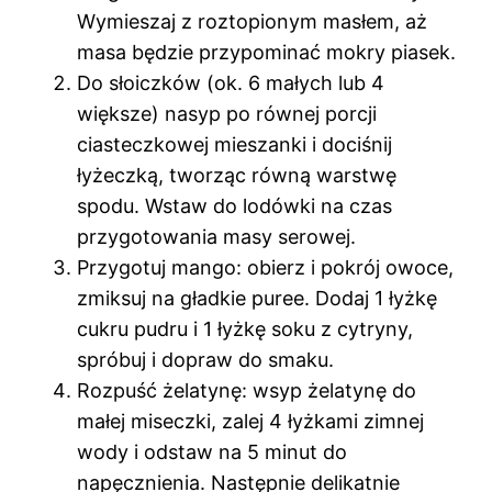
Wymieszaj z roztopionym masłem, aż
masa będzie przypominać mokry piasek.
Do słoiczków (ok. 6 małych lub 4
większe) nasyp po równej porcji
ciasteczkowej mieszanki i dociśnij
łyżeczką, tworząc równą warstwę
spodu. Wstaw do lodówki na czas
przygotowania masy serowej.
Przygotuj mango: obierz i pokrój owoce,
zmiksuj na gładkie puree. Dodaj 1 łyżkę
cukru pudru i 1 łyżkę soku z cytryny,
spróbuj i dopraw do smaku.
Rozpuść żelatynę: wsyp żelatynę do
małej miseczki, zalej 4 łyżkami zimnej
wody i odstaw na 5 minut do
napęcznienia. Następnie delikatnie