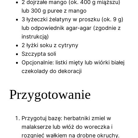
2 dojrzałe mango (ok. 400 g miąższu)
lub 300 g puree z mango
3 łyżeczki żelatyny w proszku (ok. 9 g)
lub odpowiednik agar-agar (zgodnie z
instrukcją)
2 łyżki soku z cytryny
Szczypta soli
Opcjonalnie: listki mięty lub wiórki białej
czekolady do dekoracji
Przygotowanie
Przygotuj bazę: herbatniki zmiel w
malakserze lub włóż do woreczka i
rozgnieć wałkiem na drobne okruchy.