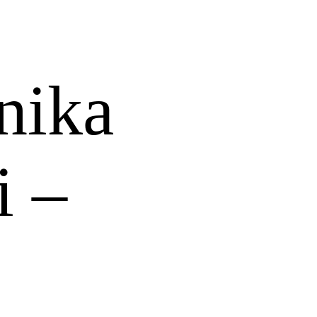
rnika
i –