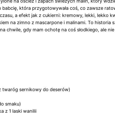
lone na oścież i zapach świeżych malin, który wdzier
m babcię, która przygotowywała coś, co zawsze ratow
zasu, a efekt jak z cukierni: kremowy, lekki, lekko
ikiem na zimno z mascarpone i malinami. To historia 
o na chwile, gdy mam ochotę na coś słodkiego, ale n
ż twaróg sernikowy do deserów)
do smaku)
a z 1 laski wanilii