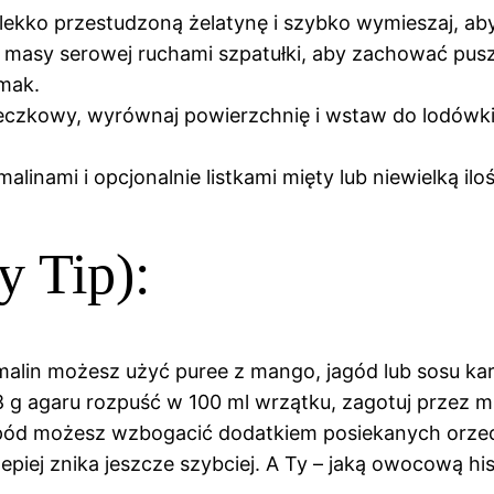
ekko przestudzoną żelatynę i szybko wymieszaj, aby
 masy serowej ruchami szpatułki, aby zachować puszy
smak.
eczkowy, wyrównaj powierzchnię i wstaw do lodówki 
inami i opcjonalnie listkami mięty lub niewielką ilośc
 Tip):
 malin możesz użyć puree z mango, jagód lub sosu ka
8 g agaru rozpuść w 100 ml wrzątku, zagotuj przez m
 Spód możesz wzbogacić dodatkiem posiekanych orze
lepiej znika jeszcze szybciej. A Ty – jaką owocową h