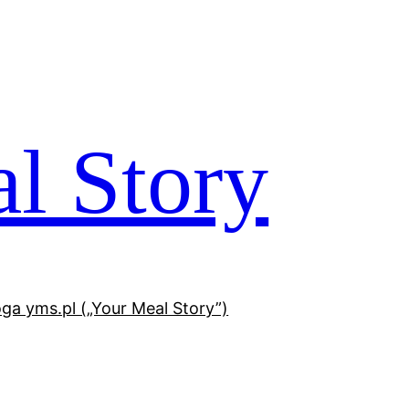
l Story
oga yms.pl („Your Meal Story”)