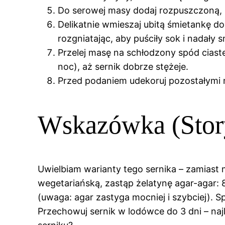
Do serowej masy dodaj rozpuszczoną, l
Delikatnie wmieszaj ubitą śmietankę do
rozgniatając, aby puściły sok i nadały 
Przelej masę na schłodzony spód ciast
noc), aż sernik dobrze stężeje.
Przed podaniem udekoruj pozostałymi mal
Wskazówka (Story
Uwielbiam warianty tego sernika – zamiast
wegetariańską, zastąp żelatynę agar-agar: 
(uwaga: agar zastyga mocniej i szybciej).
Przechowuj sernik w lodówce do 3 dni – naj