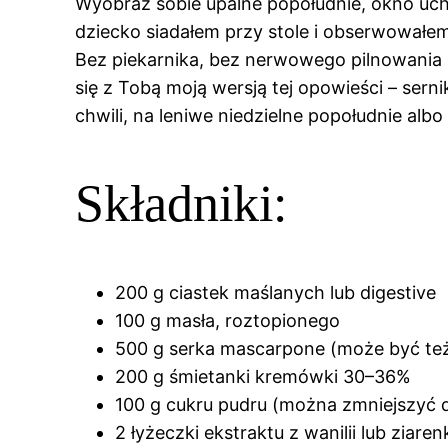
Wyobraź sobie upalne popołudnie, okno uchy
dziecko siadałem przy stole i obserwowałe
Bez piekarnika, bez nerwowego pilnowania c
się z Tobą moją wersją tej opowieści – sern
chwili, na leniwe niedzielne popołudnie alb
Składniki:
200 g ciastek maślanych lub digestive
100 g masła, roztopionego
500 g serka mascarpone (może być te
200 g śmietanki kremówki 30–36%
100 g cukru pudru (można zmniejszyć 
2 łyżeczki ekstraktu z wanilii lub ziarenk