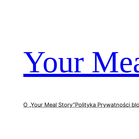
Przejdź
do
treści
Your Mea
O „Your Meal Story”
Polityka Prywatności bl