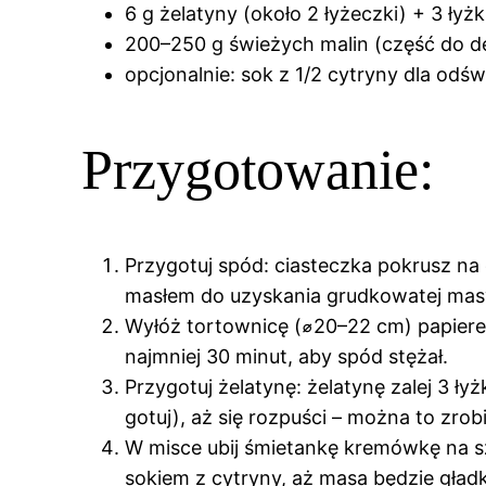
6 g żelatyny (około 2 łyżeczki) + 3 łyż
200–250 g świeżych malin (część do de
opcjonalnie: sok z 1/2 cytryny dla odś
Przygotowanie:
Przygotuj spód: ciasteczka pokrusz n
masłem do uzyskania grudkowatej masy
Wyłóż tortownicę (⌀20–22 cm) papiere
najmniej 30 minut, aby spód stężał.
Przygotuj żelatynę: żelatynę zalej 3 ł
gotuj), aż się rozpuści – można to zro
W misce ubij śmietankę kremówkę na s
sokiem z cytryny, aż masa będzie gład