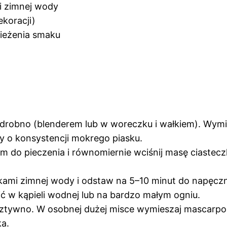
ki zimnej wody
koracji)
wieżenia smaku
a drobno (blenderem lub w woreczku i wałkiem). Wym
 o konsystencji mokrego piasku.
m do pieczenia i równomiernie wciśnij masę ciastec
yżkami zimnej wody i odstaw na 5–10 minut do napęczni
bić w kąpieli wodnej lub na bardzo małym ogniu.
ztywno. W osobnej dużej misce wymieszaj mascarpon
ka.