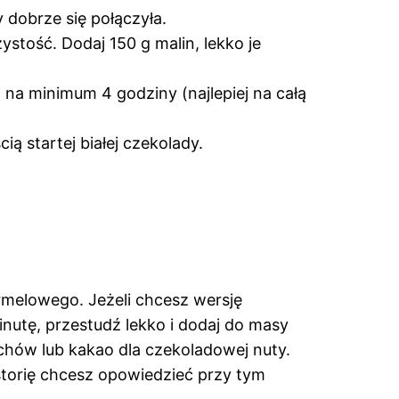
 dobrze się połączyła.
stość. Dodaj 150 g malin, lekko je
na minimum 4 godziny (najlepiej na całą
ią startej białej czekolady.
rmelowego. Jeżeli chcesz wersję
inutę, przestudź lekko i dodaj do masy
chów lub kakao dla czekoladowej nuty.
istorię chcesz opowiedzieć przy tym