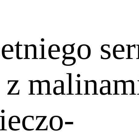
letniego se
 z malinam
ieczo-